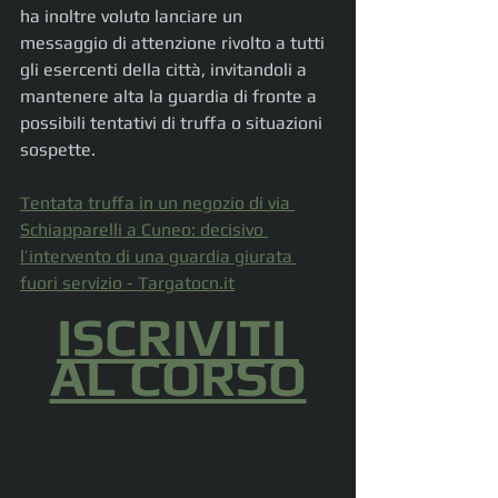
ha inoltre voluto lanciare un 
messaggio di attenzione rivolto a tutti 
gli esercenti della città, invitandoli a 
mantenere alta la guardia di fronte a 
possibili tentativi di truffa o situazioni 
sospette.
Tentata truffa in un negozio di via 
Schiapparelli a Cuneo: decisivo 
l’intervento di una guardia giurata 
fuori servizio - 
Targatocn.it
ISCRIVITI 
AL CORSO