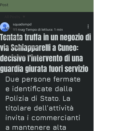
Post
All Posts
squadsmpd
All Posts
11 mag
Tempo di lettura: 1 min
Tentata truffa in un negozio di
ARTICOLI
via Schiapparelli a Cuneo:
Formazione Online
decisivo l’intervento di una
Formazione Presenza
ANALISI
guardia giurata fuori servizio
Libreria
Due persone fermate 
e identificate dalla 
Polizia di Stato. La 
titolare dell’attività 
invita i commercianti 
a mantenere alta 