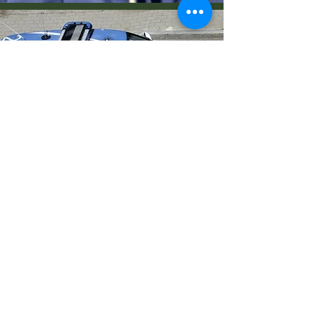
POLIZIA di STATO:
1306 Allievi Agenti aperto a civili
22/08/2024
1887 Allievi Agenti riservato a VFP1 e
VFP4 13/05/2024