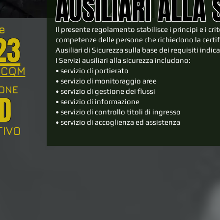
AUSILIARI ALLA 
ne
Il presente regolamento stabilisce i principi e i crit
23
competenze delle persone che richiedono la certif
Ausiliari di Sicurezza sulla base dei requisiti ind
I Servizi ausiliari alla sicurezza includono:
ICQM
• servizio di portierato
• servizio di monitoraggio aree
IONE
• servizio di gestione dei flussi
D
• servizio di informazione
• servizio di controllo titoli di ingresso
• servizio di accoglienza ed assistenza
TIVO