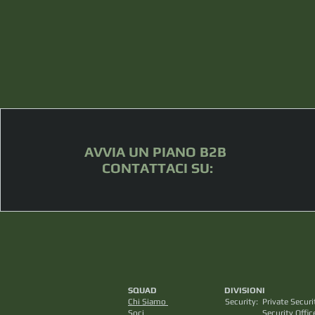
AVVIA UN PIANO B2B
CONTATTACI SU:
SQUAD DIVISION
Chi Siamo
Security: Private S
Soci
Security Officers M