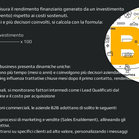
isura il rendimento finanziario generato da un investimento
to) rispetto ai costi sostenuti.
i e più decisori coinvolti, si calcola con la formula:
'Investimento
-------------- x 100
to-business presenta dinamiche uniche:
dono più tempo (mesi o anni) e coinvolgono più decisori aziendali.
ing influenza trattative chiuse mesi dopo il primo contatto, rendendo
inali, si monitorano fattori intermedi come i Lead Qualificati da
l
ine e il costo per acquisizione
zioni commerciali, le aziende B2B adottano di solito le seguenti
 processi di marketing e vendite (Sales Enablement), allineando gli
ettivi.
rarsi su specifici clienti ad alto valore, personalizzando i messaggi