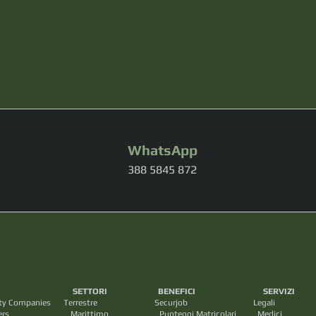
WhatsApp
388 5845 872
I SETTORI BENEFICI SERVIZ
ecurity Companies Terrestre Securjob Legali
arittimo Punteggi Matricolari Medic