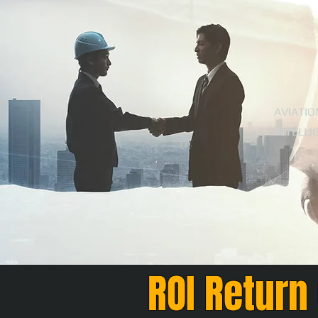
AVIATIO
INTELLI
ROI Return