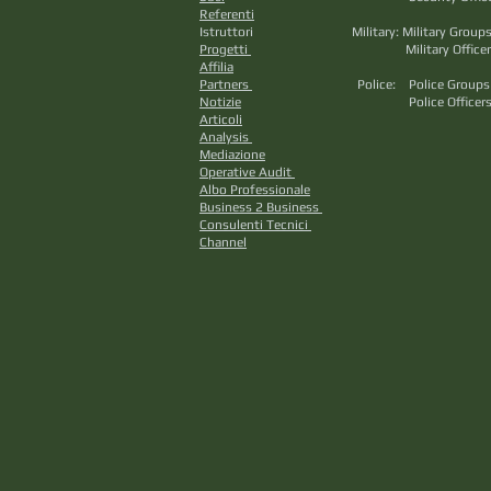
Referenti
Aviazione C
Istruttori Military: Mili
Progetti
Military Officers
Affilia
Intellig
Partners
Police: Police Grou
Notizie
Police Officers
Articoli
Cri
Analysis
Saf
Mediazione
Securit
Operative Audit
Cino
Albo Professionale
K9 Ci
Business 2 Business
Tact
Consulenti Tecnici ​
Channel