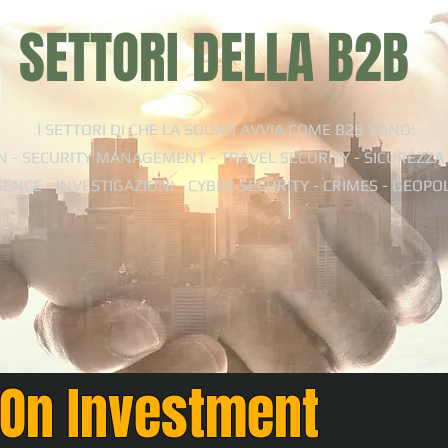
SETTORI DELLA B2B
I SETTORI DI CHE LA SQUAD AVVIA COME B2B SONO:
N - SECURITY MANAGEMENT - TRAVEL SECURITY - SICUREZZA 
GENCE - INVESTIGAZIONI - CYBER SECURITY - CRIMES - GEOPO
 On Investment