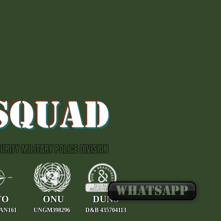
i
i
i
SQUAD
URITY MILITARY POLICE DIVISION
WHATSAPP
TO
ONU
DUNS
AN161
UNGM398296
D&B 435704113