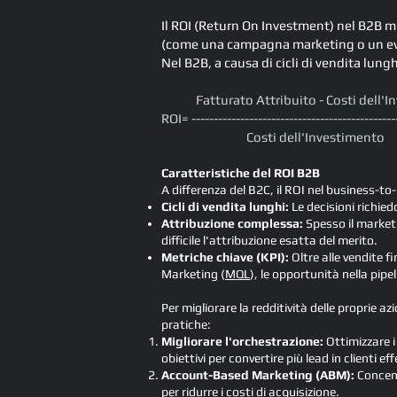
Il ROI (Return On Investment) nel B2B m
(come una campagna marketing o un even
Nel B2B, a causa di cicli di vendita lungh
Fatturato Attribuito - Costi dell
ROI= ---------------------------------------------
Costi dell'Investimento
Caratteristiche del ROI B2B
A differenza del B2C, il ROI nel business-
Cicli di vendita lunghi:
Le decisioni richie
Attribuzione complessa:
Spesso il market
difficile l'attribuzione esatta del merito.
Metriche chiave (KPI):
Oltre alle vendite f
Marketing (
MQL
), le opportunità nella pipel
Per migliorare la redditività delle proprie a
pratiche:
Migliorare l'orchestrazione:
Ottimizzare i
obiettivi per convertire più lead in clienti eff
Account-Based Marketing (ABM):
Concent
per ridurre i costi di acquisizione.