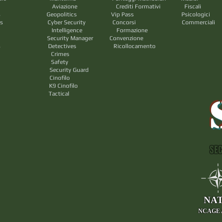
rediti Formativi Fiscal
tary Groups Geopolitics Vip Pass Psicologic
 Cyber Security Concorsi Commercial
ence Formazione
ps Security Manager Convenzione
 Detectives Ricollocamento
mes
ety
y Guard
filo
nofilo
ical
SEC
NA
NCAGE 