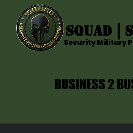
SQUAD | S
SQUAD | S
Security Military P
Security Military P
BUSINESS 2 BU
BUSINESS 2 BU