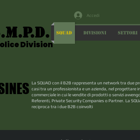
Accedi
.M.P.D.
.M.P.D.
SQUAD
DIVISIONI
SETTORI
olice Division
olice Division
SINES
SINES
​La SQUAD con il B2B rappresenta un network tra due prof
casi tra un professionista e un azienda, nel progettare 
commerciale in cui le vendite di prodotti o servizi avven
Referenti, Private Security Companies o Partner. La SQUA
reciproca tra i due B2B coinvolti