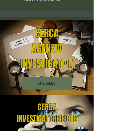
CERCA
AGENZIA
INVESTIGATIVA
SFOGLIA
CERCA
INVESTIGATORE E CIIE