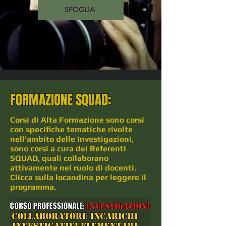
SFOGLIA
FORMAZIONE SQUAD:
Corsi di Alta Formazione sono corsi
con specifiche tematiche rivolte
nell'ambito delle Investigazioni,
sono corsi a cura dei Referenti
SQUAD, quali collaborano
attivamente nel ruolo di docenti.
Clicca sulla locandina per leggere il
programma.