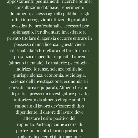
appostamenti; pedinamenti; ricerche online:
consultazioni database, reperimento
documenti, accesso agli atti pubblici e agli
uffici interrogazioni utilizzo di prodotti
investigativi professionali e accessori per
spionaggio. Per diventare investigatore
privato titolare di agenzia occorre entrare in
possesso di una licenza. Questa viene
rilasciata dalla Prefettura del territorio in
presenza di specifici requisiti. Laurea
(almeno triennale). Le materie: psicologia a
indirizzo forense, scienze politiche,
giurisprudenza, economia, sociologia,
scienze dell’investigazione, economia e i
corsi di laurea equiparati; Almeno tre anni
di pratica presso un investigatore privato
autorizzato da almeno cinque anni. Il
rapporto di lavoro dev’essere di tipo
dipendente. Il datore di lavoro deve
attestare l’esito positivo del
rapporto.Partecipazione a corsi di
perfezionamento teorico pratico di
università o centri di formazione