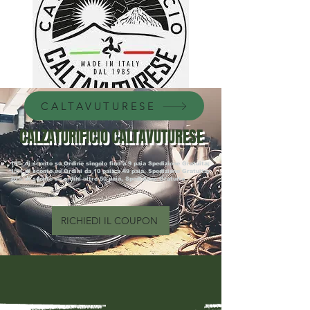
CALTAVUTURESE
CALZATURIFICIO CALTAVUTURESE
10% di sconto su Ordine singolo fino a 9 paia Spedizione Gratuita;
15% di sconto su Ordini da 10 paia a 49 paia, Spedizione Gratuita;
20% di sconto su ordini oltre 50 paia, Spedizione Gratuita
RICHIEDI IL COUPON