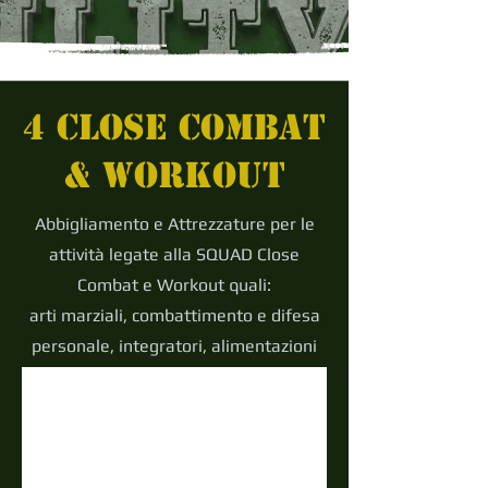
4 CLOSE COMBAT
& WORKOUT
Abbigliamento e Attrezzature per le
attività legate alla SQUAD Close
Combat e Workout
quali
:
arti marziali, combattimento e difesa
personale, integratori, alimentazioni