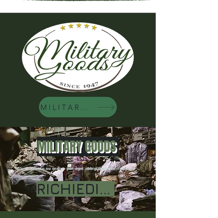
MILITARY GOODS
MILITARY GOODS
10% di sconto su ordine per ogni abbigliamento richiesto
RICHIEDI IL COUPON