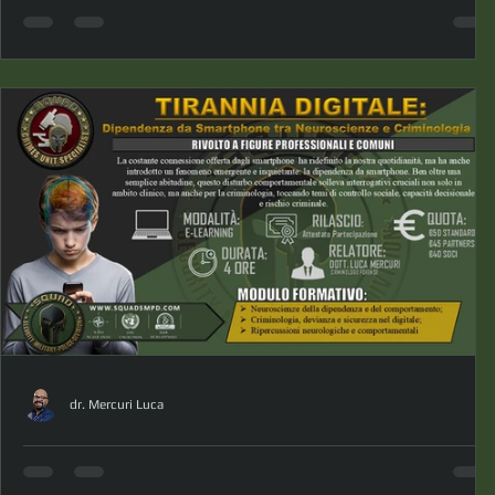
Corso Base di Grafologia La scrittura:
un paradigma che apre a nuove
conoscenze
La Grafologia è la disciplina scientifica che studia ed
esamina la grafia per comprendere e valutare la
personalità profonda di un individuo. In ambito legale e
peritale viene utilizzata esclusivamente come strumento
tecnico per determinare l'autenticità di una firma o di un
manoscritto. La grafologia Marchesaniana esplora l'unicità
dell'essere umano; l'analisi grafologica parte da
un'osservazione fondamentale: nonostante a scuola venga
insegnato a tutti lo stesso modello di
dr. Mercuri Luca
TIRANNIA DIGITALE: Dipendenza da
Smartphone tra Neuroscienze e