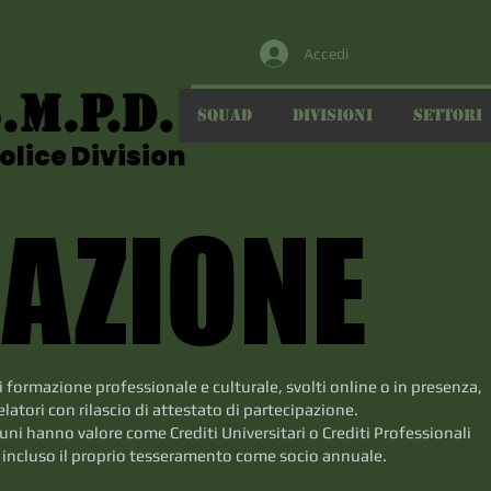
Accedi
.M.P.D.
.M.P.D.
SQUAD
DIVISIONI
SETTORI
olice Division
olice Division
AZIONE
AZIONE
 formazione professionale e culturale, svolti online o in presenza,
relatori con rilascio di attestato di partecipazione.
cuni hanno valore come Crediti Universitari o Crediti Professionali
 è incluso il proprio tesseramento come socio annuale.