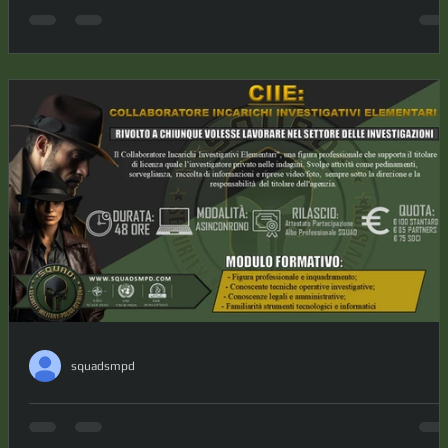
SECURITY RISK MANAGEMENT: nei
Cantieri di Lavori e Servizi
il cantiere e la security aziendale, cantiere per lavori e
cantiere per servizi, cantiere fisso, semifisso e mobile, il
ruolo del security risk management; analisi preventiva,
business e progettazione integrata, intelligence, analisi de
contesto e di scenario, focus appalti, processo decisionale
case studies due diligence e procurement intelligence; HR
intelligence, duty of care e duty of loyalty, vetting / HR
intelligence, duty of care e duty of loyalty, case studies; la
squadsmpd
CIIE: Collaboratore Incarichi
Investigativi Elementari