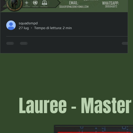
squadsmpd
27 lug
Tempo di lettura: 2 min
FORMAZIONE SAFETY ORION (ROMA)
Corsi di formazione professionale nell'ambito Safety Ente
di Formazione: Orion Security & Safety Responsabile:
Security Manager Danilo Bellardini Modalità: Formazione in
Presenza Rilascio: Attestati di Certificazione Professionale
Sede: Roma Contatti e Iscrizione:
squadformazione@gmail.com whatsapp 3885845872
Scontistica: per i soci SQUAD tutti i corsi dal seguente
Lauree - Master 
listino hanno uno sconto di €15 ORION SECURITY & SAFETY
Sicurezza, Formazione e Consulenza Professionale ORION S