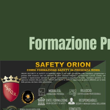
Nel settore Security e nelle attività quotidiane di Servizio
degli operatori delle Forze di Polizia e di Pubblica Sicurezza
la fase di negoziazione investe, anche inconsapevolmente
ed in maniera trasversale, quasi ogni fase e aspetto della
«vita» in tali ambiti. La materia in esame assume maggior
rilievo ed utilità, nelle organizzazioni Statali o Private che si
Formazione P
occupano a tempo pieno della salvaguardia di vite umane,
del contrasto al crimine e della prevenzione dei reati, com