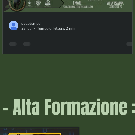
squadsmpd
23 lug
Tempo di lettura: 2 min
FORMAZIONE SAFETY SAVONA
Corsi di formazione professionale nell'ambito Safety Ente
di Formazione: CSS Group Responsabile: Ing. Piercarlo
Berruti Modalità: Formazione in Presenza Rilascio: Attesta
di Certificazione Professionale Sede: Savona Contatti e
Iscrizione: squadformazione@gmail.com whatsapp
3885845872 Scontistica: per i soci SQUAD tutti i corsi dal
seguente listino hanno uno sconto di €15 FORMAZIONE
- Alta Formazione 
GENERALE PER LAVORATORI DURATA 4 ore QUOTA € 60
AGGIORNAMENTO UNA TANTUM SCONTO SOCI - €15 F