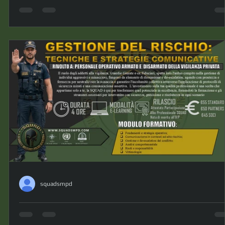
LETTURA DEL CORPO DI UN CRIMINAL
Propedeutica della micro
espressione
L’analisi comportamentale è una disciplina scientifica ch
indaga l’interazione tra individuo e ambiente. Attraverso
l
l’osservazione e la misurazione sistematica, mira a
,
comprendere i processi che regolano il comportamento,
sviluppando interventi basati su evidenze per potenziare 
abilità funzionali e ridurre le condotte disadattive. Durata
ore Modalità: E-LEARNING Canale collegamento: MEET
Quota: € 55 STANTARD, € 50 SOCI Relatore: dott.ssa
Mariana Berardinetti Profilo |
squadsmpd
GESTIONE DEL RISCHIO: Tecniche e
Strategie Comunicative