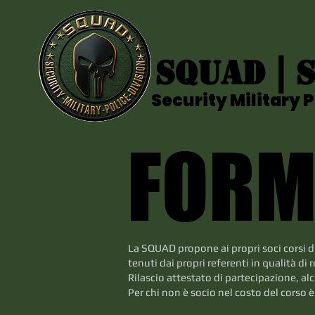
SQUAD | S
SQUAD | S
Security Military P
Security Military P
FORM
FORM
La SQUAD propone ai propri soci corsi di
tenuti dai propri referenti in qualità di 
Rilascio attestato di partecipazione, al
Per chi non è socio nel costo del corso