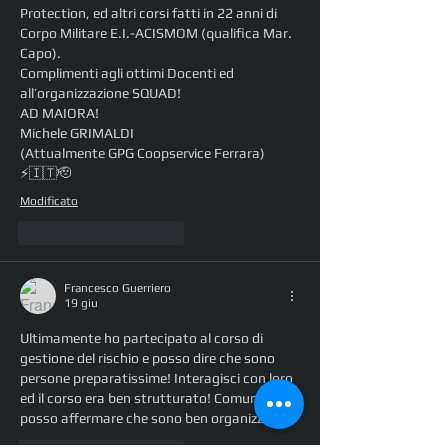
Protection, ed altri corsi fatti in 22 anni di 
Corpo Militare E.I.-ACISMOM (qualifica Mar. 
Capo).
Complimenti agli ottimi Docenti ed 
all’organizzazione SQUAD!
AD MAIORA!
Michele GRIMALDI 
(Attualmente GPG Coopservice Ferrara)
⚡️🇮🇹🫡
Modificato
Mi piace
Rispondi
Francesco Guerriero
19 giu
Ultimamente ho partecipato al corso di 
gestione del rischio e posso dire che sono 
persone preparatissime! Interagisci con loro 
ed il corso era ben strutturato! Comunque 
posso affermare che sono ben organizzati! 