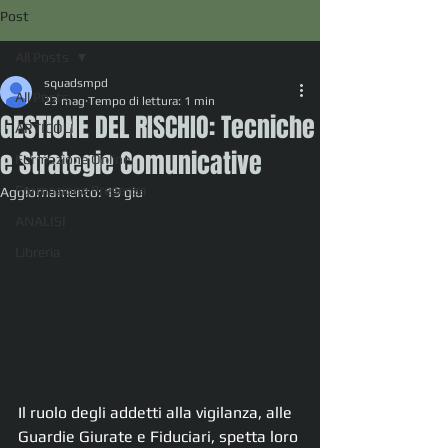
Post
All Posts
squadsmpd
All Posts
23 mag
Tempo di lettura: 1 min
GESTIONE DEL RISCHIO: Tecniche
ARTICOLI
e Strategie Comunicative
Formazione Online
Formazione Presenza
Aggiornamento:
19 giu
ANALISI
Libreria
Il ruolo degli addetti alla vigilanza, alle 
Guardie Giurate e Fiduciari, spetta loro 