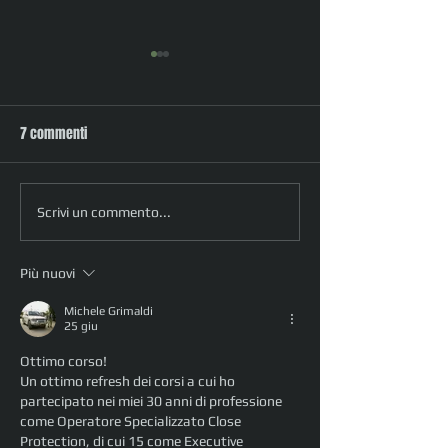
7 commenti
SECURITY RISK MANAGEMENT:
LETTURA DEL CORPO 
Scrivi un commento...
nei Cantieri di Lavori e Servizi
CRIMINALE: Proped
della micro espre
Più nuovi
Michele Grimaldi
25 giu
Ottimo corso!
Un ottimo refresh dei corsi a cui ho 
partecipato nei miei 30 anni di professione 
come Operatore Specializzato Close 
Protection, di cui 15 come Executive 