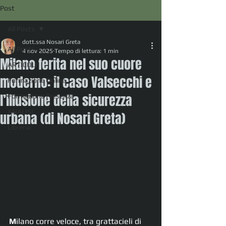
Post
All Posts
dott.ssa Nosari Greta
All Posts
4 nov 2025
Tempo di lettura: 1 min
Milano ferita nel suo cuore
ARTICOLI
moderno: il caso Valsecchi e
Formazione Online
l’illusione della sicurezza
Formazione Presenza
ANALISI
urbana (di Nosari Greta)
Libreria
M
ilano corre veloce, tra grattacieli di 