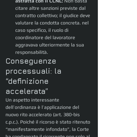
astratta con il CCNL:
 Non basta 
citare altre sanzioni previste dal 
contratto collettivo; il giudice deve 
valutare la condotta concreta. nel 
caso specifico, il ruolo di 
coordinatore del lavoratore 
aggravava ulteriormente la sua 
responsabilità.
Conseguenze 
processuali: la 
“definizione 
accelerata”
Un aspetto interessante 
dell’ordinanza è l’applicazione del 
nuovo rito accelerato (art. 380-bis 
c.p.c.). Poiché il ricorso è stato ritenuto 
“manifestamente infondato”, la Corte 
ha condannato il ricorrente non solo al 