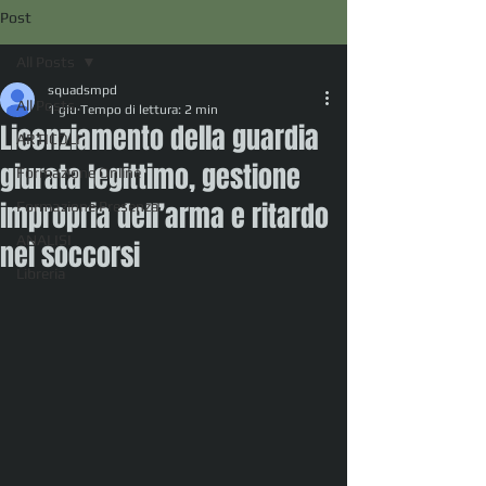
Post
All Posts
squadsmpd
All Posts
1 giu
Tempo di lettura: 2 min
Licenziamento della guardia
ARTICOLI
giurata legittimo, gestione
Formazione Online
impropria dell’arma e ritardo
Formazione Presenza
ANALISI
nei soccorsi
Libreria