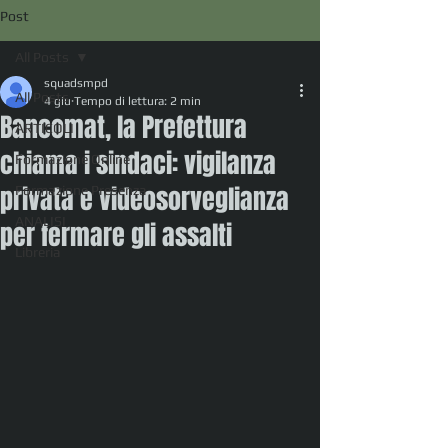
Post
All Posts
squadsmpd
All Posts
4 giu
Tempo di lettura: 2 min
Bancomat, la Prefettura
ARTICOLI
chiama i sindaci: vigilanza
Formazione Online
privata e videosorveglianza
Formazione Presenza
ANALISI
per fermare gli assalti
Libreria