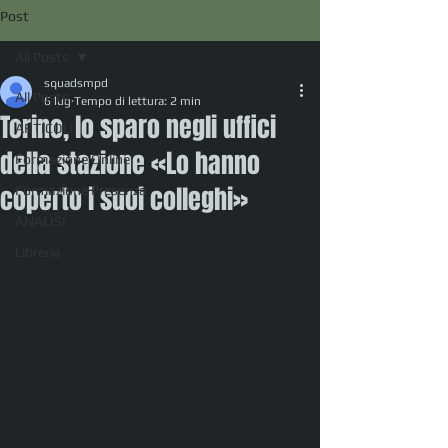
Post
All Posts
squadsmpd
All Posts
6 lug
Tempo di lettura: 2 min
Torino, lo sparo negli uffici
ARTICOLI
della stazione «Lo hanno
Formazione Online
coperto i suoi colleghi»
Formazione Presenza
ANALISI
Libreria