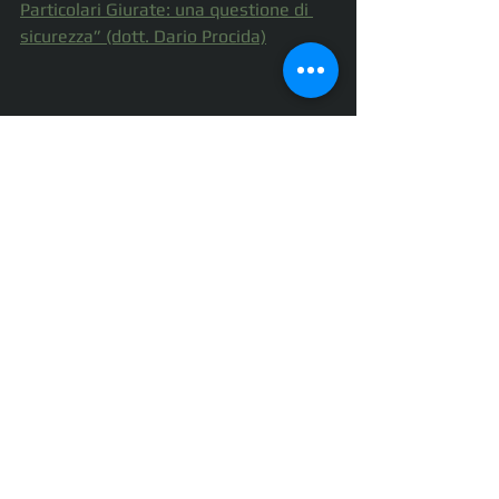
Particolari Giurate: una questione di 
sicurezza” (dott. Dario Procida)
Mostra tutti
Post recenti