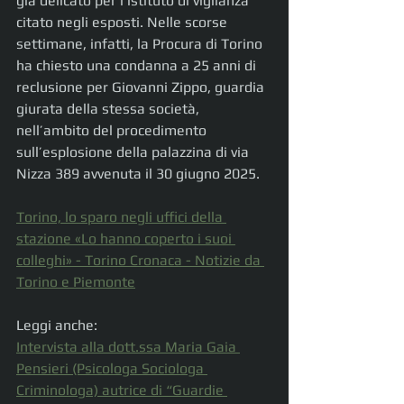
già delicato per l’istituto di vigilanza 
citato negli esposti. Nelle scorse 
settimane, infatti, la Procura di Torino 
ha chiesto una condanna a 25 anni di 
reclusione per Giovanni Zippo, guardia 
giurata della stessa società, 
nell’ambito del procedimento 
sull’esplosione della palazzina di via 
Nizza 389 avvenuta il 30 giugno 2025.
Torino, lo sparo negli uffici della 
stazione «Lo hanno coperto i suoi 
colleghi» - Torino Cronaca - Notizie da 
Torino e Piemonte
Leggi anche:
Intervista alla dott.ssa Maria Gaia 
Pensieri (Psicologa Sociologa 
Criminologa) autrice di “Guardie 