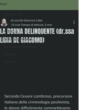
Post
All Posts
dr.ssa De Giacomo Lidia
All Posts
18 mar
Tempo di lettura: 3 min
LA DONNA DELINQUENTE (dr.ssa
ARTICOLI
LIDIA DE GIACOMO)
Formazione Online
Formazione Presenza
ANALISI
Libreria
Secondo Cesare Lombroso, precursore 
italiano della criminologia positivista, 
le donne difficilmente commettevano 