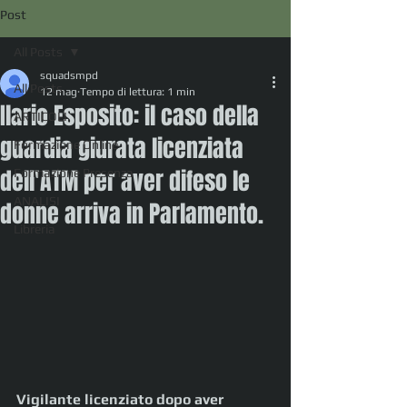
Post
All Posts
squadsmpd
All Posts
12 mag
Tempo di lettura: 1 min
Ilario Esposito: il caso della
ARTICOLI
guardia giurata licenziata
Formazione Online
dell'ATM per aver difeso le
Formazione Presenza
ANALISI
donne arriva in Parlamento.
Libreria
Vigilante licenziato dopo aver 