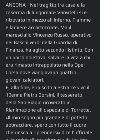
ANCONA - Nel tragitto tra casa e la 
caserma di lungomare Vanvitelli si è 
ritrovato in mezzo all’inferno. Fiamme 
e lamiere accartocciate. Ma il 
maresciallo Vincenzo Russo, operativo 
nei Baschi verdi della Guardia di 
Finanza, ha agito secondo l’istinto. Con 
un unico obiettivo: salvare la vita a chi 
era rimasto intrappolato nella Opel 
Corsa dove viaggiavano quattro 
giovani calciatori.
E, alla fine, è riuscito a estrarre vivo il 
19enne Pietro Borsini, il tesserato 
della San Biagio ricoverato in 
Rianimazione all’ospedale di Torrette. 
«Il mio sogno più grande è di poterlo 
abbracciare, spero con tutto il cuore 
che riesca a riprendersi» dice l’ufficiale 
al termine di una giornata da incubo. 