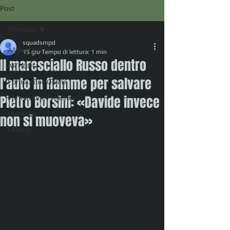
Post
All Posts
squadsmpd
All Posts
15 giu
Tempo di lettura: 1 min
Il maresciallo Russo dentro
ARTICOLI
l’auto in fiamme per salvare
Formazione Online
Pietro Borsini: «Davide invece
Formazione Presenza
ANALISI
non si muoveva»
Libreria