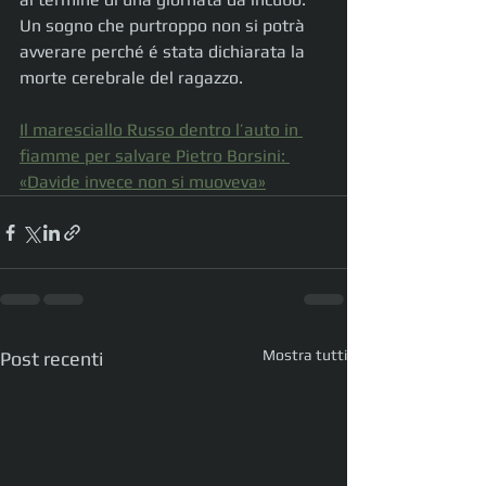
Un sogno che purtroppo non si potrà 
avverare perché é stata dichiarata la 
morte cerebrale del ragazzo.
Il maresciallo Russo dentro l’auto in 
fiamme per salvare Pietro Borsini: 
«Davide invece non si muoveva»
Mostra tutti
Post recenti