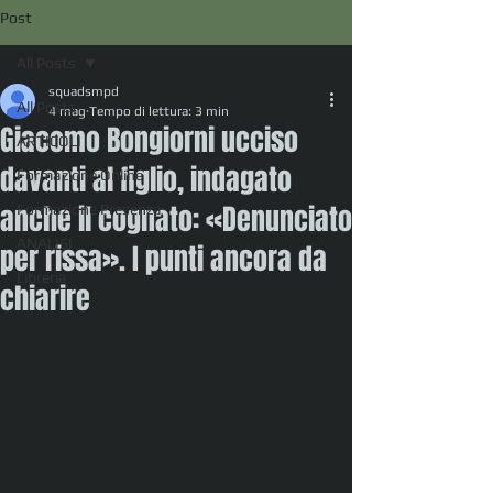
Post
All Posts
squadsmpd
All Posts
4 mag
Tempo di lettura: 3 min
Giacomo Bongiorni ucciso
ARTICOLI
davanti al figlio, indagato
Formazione Online
anche il cognato: «Denunciato
Formazione Presenza
ANALISI
per rissa». I punti ancora da
Libreria
chiarire