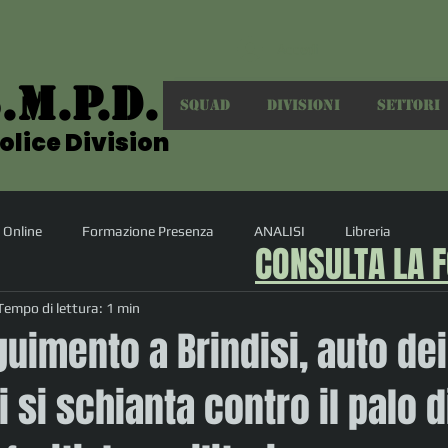
Accedi
.M.P.D.
.M.P.D.
SQUAD
DIVISIONI
SETTORI
olice Division
olice Division
 Online
Formazione Presenza
ANALISI
Libreria
CONSULTA LA 
Tempo di lettura: 1 min
guimento a Brindisi, auto dei
i si schianta contro il palo d