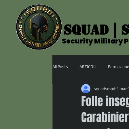
SQUAD | S
SQUAD | S
Security Military P
Security Military P
All Posts
ARTICOLI
Formazione
squadsmpd
3 mar
Folle inse
Carabinier