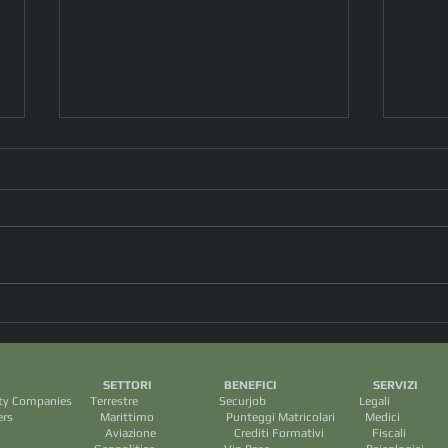
Tra i tanti “talloni d’Achille”
Drone
dell’IA l’inaspettata Cultura, sotto
spiag
forma poetica...è il meccanismo
comm
I SETTORI BENEFICI SERVIZ
sottointeso che ci illumina !
ecurity Companies Terrestre Securjob Legali
(dott.ssa Daniela Bellomi)
arittimo Punteggi Matricolari Medic
rediti Formativi Fiscal