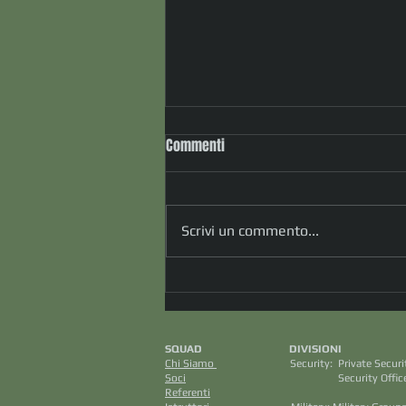
Commenti
Scrivi un commento...
" Oltre la procedura: cosa
accade quando la realtà supera
ogni piano di sicurezza" (dott.
SQUAD DIVISION
Francesco Salmeri)
Chi Siamo
Security: Private S
Soci
Security Officers M
Referenti
Aviazione C