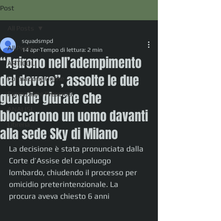
Post
All Posts
squadsmpd
All Posts
14 apr
Tempo di lettura: 2 min
“Agirono nell’adempimento
ARTICOLI
del dovere”, assolte le due
Formazione Online
guardie giurate che
Formazione Presenza
ANALISI
bloccarono un uomo davanti
Libreria
alla sede Sky di Milano
La decisione è stata pronunciata dalla 
Corte d’Assise del capoluogo 
lombardo, chiudendo il processo per 
omicidio preterintenzionale. La 
procura aveva chiesto 6 anni