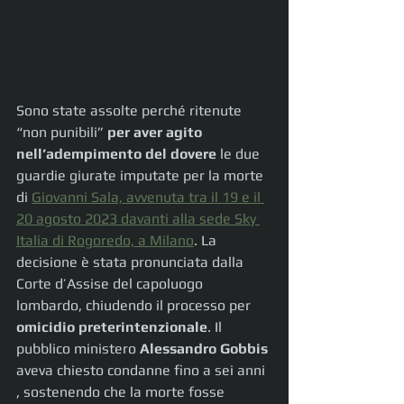
Sono state assolte perché ritenute 
“non punibili”
 per aver agito 
nell’adempimento del dovere
 le due 
guardie giurate imputate per la morte 
di 
Giovanni Sala, avvenuta tra il 19 e il 
20 agosto 2023 davanti alla sede Sky 
Italia di Rogoredo, a Milano
. La 
decisione è stata pronunciata dalla 
Corte d’Assise del capoluogo 
lombardo, chiudendo il processo per 
omicidio preterintenzionale
. Il 
pubblico ministero
 Alessandro Gobbis
aveva chiesto condanne fino a sei anni 
, sostenendo che la morte fosse 