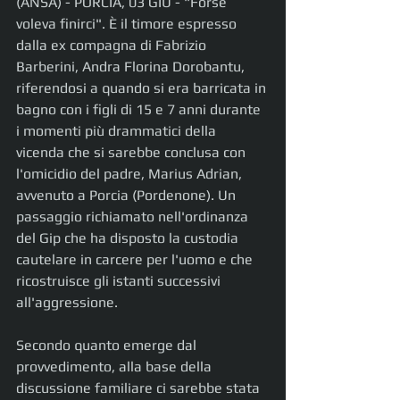
(ANSA) - PORCIA, 03 GIU - "Forse 
voleva finirci". È il timore espresso 
dalla ex compagna di Fabrizio 
Barberini, Andra Florina Dorobantu, 
riferendosi a quando si era barricata in 
bagno con i figli di 15 e 7 anni durante 
i momenti più drammatici della 
vicenda che si sarebbe conclusa con 
l'omicidio del padre, Marius Adrian, 
avvenuto a Porcia (Pordenone). Un 
passaggio richiamato nell'ordinanza 
del Gip che ha disposto la custodia 
cautelare in carcere per l'uomo e che 
ricostruisce gli istanti successivi 
all'aggressione.
Secondo quanto emerge dal 
provvedimento, alla base della 
discussione familiare ci sarebbe stata 