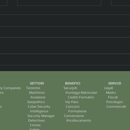
Drone ucraino fa strage in
Ragaz
spiaggia. E Kiev blocca il
Malta
commercio russo
da 70
I SETTORI BENEFICI SERVIZ
mangi
ecurity Companies Terrestre Securjob Legali
le ma
arittimo Punteggi Matricolari Medic
rediti Formativi Fiscal
tary Groups Geopolitics Vip Pass Psicologic
 Cyber Security Concorsi Commercial
ence Formazione
ps Security Manager Convenzione
 Detectives Ricollocamento
mes
ety