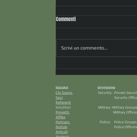
Commenti
Scrivi un commento...
Tra i tanti “talloni d’Achille”
dell’IA l’inaspettata Cultura, sotto
forma poetica...è il meccanismo
SQUAD DIVISION
sottointeso che ci illumina !
Chi Siamo
Security: Private S
(dott.ssa Daniela Bellomi)
Soci
Security Officers M
Referenti
Aviazione C
Istruttori Military: Mili
Progetti
Military Officers
Affilia
Intellig
Partners
Police: Police Grou
Notizie
Police Officers
Articoli
Cri
Analysis
Saf