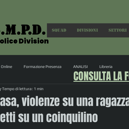
Accedi
.M.P.D.
.M.P.D.
SQUAD
DIVISIONI
SETTORI
olice Division
olice Division
 Online
Formazione Presenza
ANALISI
Libreria
CONSULTA LA 
g
Tempo di lettura: 1 min
asa, violenze su una ragazza
etti su un coinquilino