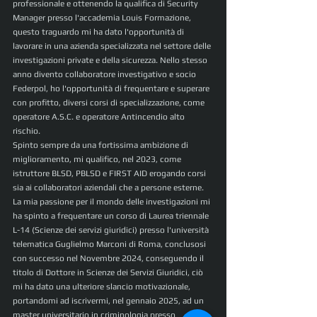
professionale e ottenendo la qualifica di Security 
Manager presso l'accademia Louis Formazione, 
questo traguardo mi ha dato l'opportunità di 
lavorare in una azienda specializzata nel settore delle 
investigazioni private e della sicurezza. Nello stesso 
anno divento collaboratore investigativo e socio 
Federpol, ho l'opportunità di frequentare e superare 
con profitto, diversi corsi di specializzazione, come 
operatore A.S.C. e operatore Antincendio alto 
rischio.
Spinto sempre da una fortissima ambizione di 
miglioramento, mi qualifico, nel 2023, come 
istruttore BLSD, PBLSD e FIRST AID erogando corsi 
sia ai collaboratori aziendali che a persone esterne. 
La mia passione per il mondo delle investigazioni mi 
ha spinto a frequentare un corso di Laurea triennale 
L-14 (Scienze dei servizi giuridici) presso l'università 
telematica Guglielmo Marconi di Roma, conclusosi 
con successo nel Novembre 2024, conseguendo il 
titolo di Dottore in Scienze dei Servizi Giuridici, ciò 
mi ha dato una ulteriore slancio motivazionale, 
portandomi ad iscrivermi, nel gennaio 2025, ad un 
master universitario in criminologia presso 