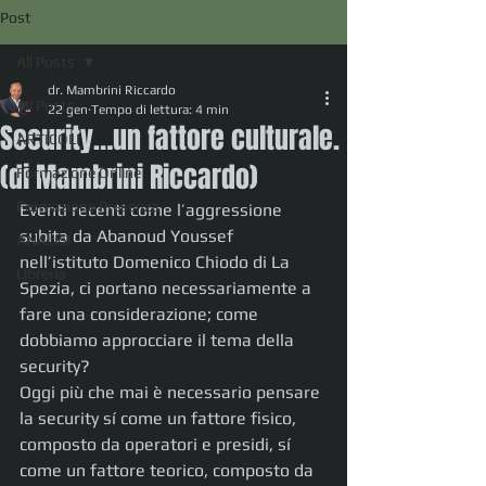
Post
All Posts
dr. Mambrini Riccardo
All Posts
22 gen
Tempo di lettura: 4 min
Security…un fattore culturale.
ARTICOLI
(di Mambrini Riccardo)
Formazione Online
Formazione Presenza
Eventi recenti come l’aggressione 
subita da Abanoud Youssef 
ANALISI
nell’istituto Domenico Chiodo di La 
Libreria
Spezia, ci portano necessariamente a 
fare una considerazione; come 
dobbiamo approcciare il tema della 
security?
Oggi più che mai è necessario pensare 
la security sí come un fattore fisico, 
composto da operatori e presidi, sí 
come un fattore teorico, composto da 