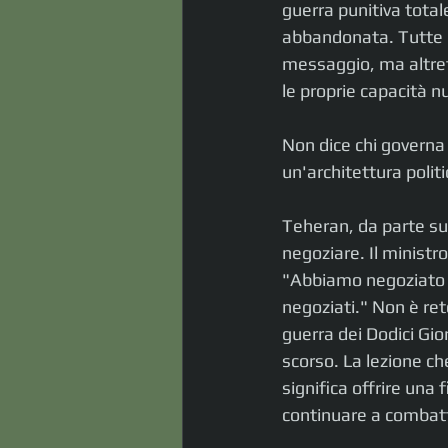
guerra punitiva total
abbandonata. Tutte e 
messaggio, ma altrett
le proprie capacità n
Non dice chi governa 
un'architettura politi
Teheran, da parte sua
negoziare. Il ministr
"Abbiamo negoziato c
negoziati." Non è ret
guerra dei Dodici Gior
scorso. La lezione c
significa offrire una
continuare a combatt