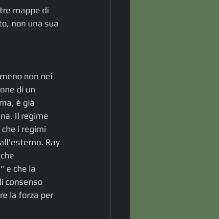
 tre mappe di 
to, non una sua 
lmeno non nei 
ione di un 
ma, è già 
na. Il regime 
che i regimi 
all'esterno. Ray 
 che 
 e che la 
di consenso 
e la forza per 