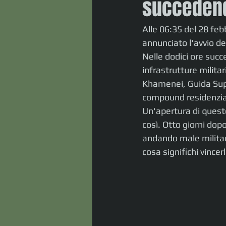
succedend
Alle 06:35 del 28 fe
annunciato l'avvio de
Nelle dodici ore succ
infrastrutture militar
Khamenei, Guida Supr
compound residenziale
Un'apertura di questo
così. Otto giorni dopo
andando male militar
cosa significhi vincerl