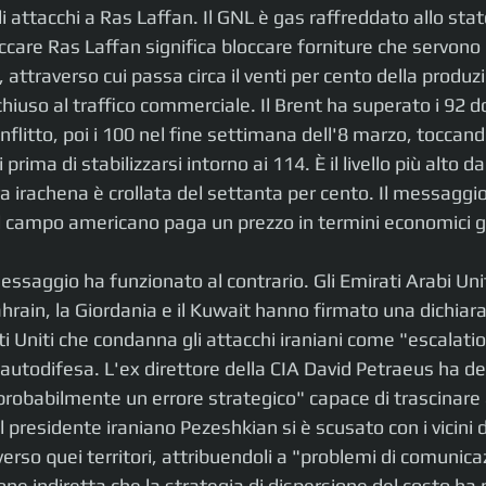
 attacchi a Ras Laffan. Il GNL è gas raffreddato allo stato 
ccare Ras Laffan significa bloccare forniture che servono
 attraverso cui passa circa il venti per cento della produzi
hiuso al traffico commerciale. Il Brent ha superato i 92 doll
onflitto, poi i 100 nel fine settimana dell'8 marzo, toccand
 prima di stabilizzarsi intorno ai 114. È il livello più alto d
a irachena è crollata del settanta per cento. Il messaggio
al campo americano paga un prezzo in termini economici gl
essaggio ha funzionato al contrario. Gli Emirati Arabi Uniti
Bahrain, la Giordania e il Kuwait hanno firmato una dichiar
ti Uniti che condanna gli attacchi iraniani come "escalatio
ll'autodifesa. L'ex direttore della CIA David Petraeus ha defi
probabilmente un errore strategico" capace di trascinare a
 il presidente iraniano Pezeshkian si è scusato con i vicini 
verso quei territori, attribuendoli a "problemi di comunica
e indiretta che la strategia di dispersione del costo ha p