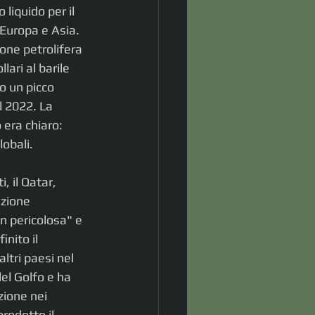
liquido per il 
 Europa e Asia. 
one petrolifera 
ari al barile 
o un picco 
al 2022. La 
 era chiaro: 
obali. 
, il Qatar, 
azione 
n pericolosa" e 
nito il 
ltri paesi nel 
del Golfo e ha 
zione nei 
rodotto il 