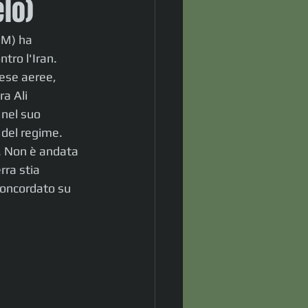
lo)
OM) ha 
tro l'Iran. 
fese aeree, 
a Ali 
nel suo 
 del regime. 
a. Non è andata 
rra stia 
oncordato su 