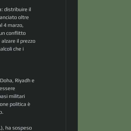
distribuire il 
lanciato oltre 
al 4 marzo, 
n conflitto 
alzare il prezzo 
lcoli che i 
 Doha, Riyadh e 
 essere 
asi militari 
one politica è 
o. 
L), ha sospeso 