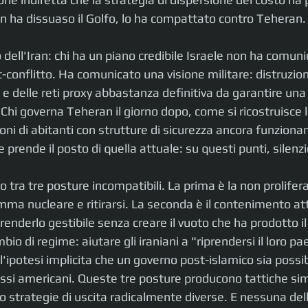
on ha dissuaso il Golfo, lo ha compattato contro Teheran.
ro dell'Iran: chi ha un piano credibile Israele non ha comun
st-conflitto. Ha comunicato una visione militare: distruzion
 delle reti proxy abbastanza definitiva da garantire una
 Chi governa Teheran il giorno dopo, come si ricostruisce
oni di abitanti con strutture di sicurezza ancora funzionan
 prende il posto di quella attuale: su questi punti, silenzi
ano tra tre posture incompatibili. La prima è la non prolifer
mma nucleare e ritirarsi. La seconda è il contenimento att
enderlo gestibile senza creare il vuoto che ha prodotto il 
mbio di regime: aiutare gli iraniani a "riprendersi il loro pa
l'ipotesi implicita che un governo post-islamico sia possibi
essi americani. Queste tre posture producono tattiche simi
 strategie di uscita radicalmente diverse. E nessuna dell