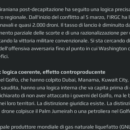
iraniana post-decapitazione ha seguito una logica precisa: 
ro regionale. Dall'inizio del conflitto al 5 marzo, l'IRGC ha 
e navali e quasi 2.000 droni. Il tasso di lancio è diminuito d
ento parziale delle scorte e di una razionalizzazione per u
ando la vittoria militare convenzionale. Si sta cercando di 
 dell'offensiva avversaria fino al punto in cui Washington ca
fici.
o: logica coerente, effetto controproducente 
 del Golfo, che hanno colpito Dubai, Manama, Kuwait City,
e saudita, hanno una logica interna che va capita prima di
ichiarato di non aver attaccato i governi del Golfo, ma le b
ei loro territori. La distinzione giuridica esiste. La distinzi
 drone colpisce il Palm Jumeirah o una petroliera nel Golf
cipale produttore mondiale di gas naturale liquefatto (GN