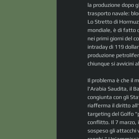
la produzione dopo gli
trasporto navale: blo
Lo Stretto di Hormuz,
mondiale, è di fatto c
nei primi giorni del c
intraday di 119 dollari
produzione petrolifer
chiunque si avvicini 
Il problema è che il m
l'Arabia Saudita, il 
congiunta con gli Sta
riafferma il diritto a
targeting del Golfo "
conflitto. Il 7 marzo,
sospeso gli attacchi 
ranghi." Un'ammission