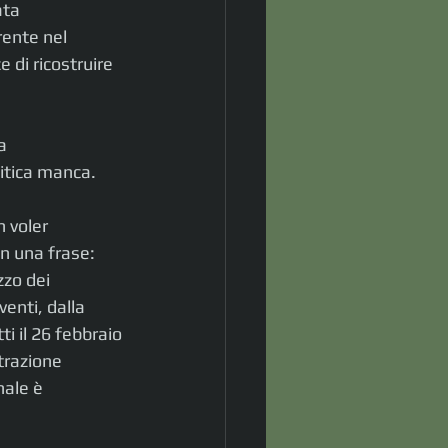
ata 
rente nel 
 di ricostruire 
a 
litica manca. 
 voler 
in una frase: 
zo dei 
enti, dalla 
i il 26 febbraio 
trazione 
nale è 