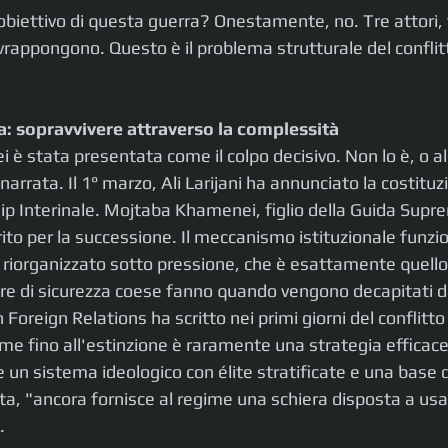
obiettivo di questa guerra? Onestamente, no. Tre attori,
ovrappongono. Questo è il problema strutturale del conflit
a: sopravvivere attraverso la complessità 
 è stata presentata come il colpo decisivo. Non lo è, o a
 narrata. Il 1° marzo, Ali Larijani ha annunciato la costituz
ip Interinale. Mojtaba Khamenei, figlio della Guida Supre
rito per la successione. Il meccanismo istituzionale funzio
 è riorganizzato sotto pressione, che è esattamente quello 
ure di sicurezza coese fanno quando vengono decapitati d
Foreign Relations ha scritto nei primi giorni del conflitto
e fino all'estinzione è raramente una strategia efficace"
 un sistema ideologico con élite stratificate e una base 
ta, "ancora fornisce al regime una schiera disposta a usar
. 