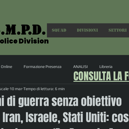
Accedi
.M.P.D.
.M.P.D.
SQUAD
DIVISIONI
SETTORI
olice Division
olice Division
 Online
Formazione Presenza
ANALISI
Libreria
CONSULTA LA 
scale
10 mar
Tempo di lettura: 6 min
i di guerra senza obiettivo
Iran, Israele, Stati Uniti: co