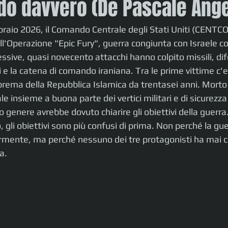
o davvero (De Pascale Ange
bbraio 2026, il Comando Centrale degli Stati Uniti (CENTC
ll'Operazione "Epic Fury", guerra congiunta con Israele con
essive, quasi novecento attacchi hanno colpito missili, di
i e la catena di comando iraniana. Tra le prime vittime c'er
ema della Repubblica Islamica da trentasei anni. Morto 
 insieme a buona parte dei vertici militari e di sicurezza
 genere avrebbe dovuto chiarire gli obiettivi della guerr
, gli obiettivi sono più confusi di prima. Non perché la gue
mente, ma perché nessuno dei tre protagonisti ha mai c
a.