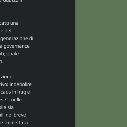
icato una 
e del 
 generazione di 
 la governance 
ti, quale 
o. 
azione: 
ivo: indebolire 
caos in Iraq e 
ese", nelle 
le sia 
li nel breve 
e tre è stata 