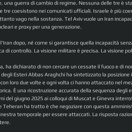
e, una guerra di cambio di regime. Nessuna delle tre è st
tre coesistono nei comunicati ufficiali. Israele è più coe
anto vago nella sostanza. Tel Aviv vuole un Iran incapace
ucleari e proxy per una generazione.
l'Iran dopo, né come si garantisce quella incapacità senz
ca di controllo. La visione militare è precisa. La visione po
, ha dichiarato di non cercare un cessate il fuoco e di non
o degli Esteri Abbas Araghchi ha sintetizzato la posizione 
on loro due volte e ogni volta ci hanno attaccato nel mez
orica. È una ricostruzione accurata della sequenza degli ev
ni del giugno 2025 ai colloqui di Muscat e Ginevra interrott
he Teheran ha tratto è che negoziare con questa amminis
 finestra temporale per essere attaccati. La risposta razio
ere. 