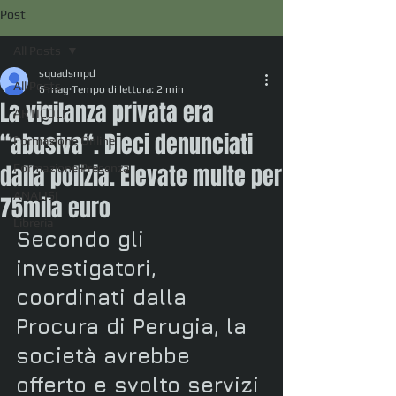
Post
All Posts
squadsmpd
All Posts
6 mag
Tempo di lettura: 2 min
La vigilanza privata era
ARTICOLI
“abusiva“. Dieci denunciati
Formazione Online
dalla polizia. Elevate multe per
Formazione Presenza
ANALISI
75mila euro
Libreria
Secondo gli 
investigatori, 
coordinati dalla 
Procura di Perugia, la 
società avrebbe 
offerto e svolto servizi 