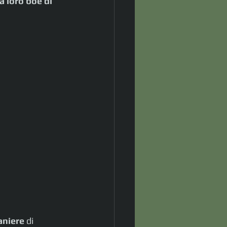
 loro boe di 
aniere
 di 