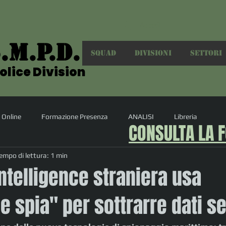
Accedi
.M.P.D.
.M.P.D.
SQUAD
DIVISIONI
SETTORI
olice Division
olice Division
 Online
Formazione Presenza
ANALISI
Libreria
CONSULTA LA 
empo di lettura: 1 min
'intelligence straniera usa
e spia" per sottrarre dati se