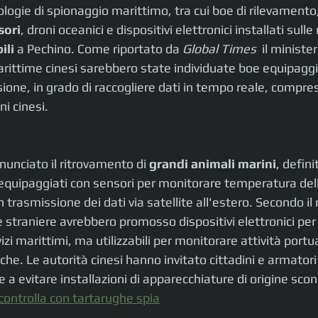
ologie di spionaggio marittimo, tra cui boe di rilevamento,
sori
, droni oceanici e dispositivi elettronici installati sulle 
ili
 a Pechino. Come riportato da 
Global Times 
 il ministe
arittime cinesi sarebbero state individuate boe equipaggi
isione, in grado di raccogliere dati in tempo reale, compres
i cinesi.
nunciato il ritrovamento di 
grandi animali marini
, defini
 equipaggiati con sensori per monitorare temperatura dell
 trasmissione dei dati via satellite all'estero. Secondo il 
straniere avrebbero promosso dispositivi elettronici per 
i marittimi, ma utilizzabili per monitorare attività portua
che. Le autorità cinesi hanno invitato cittadini e armatori
 e a evitare installazioni di apparecchiature di origine sco
i controlla con tartarughe spia