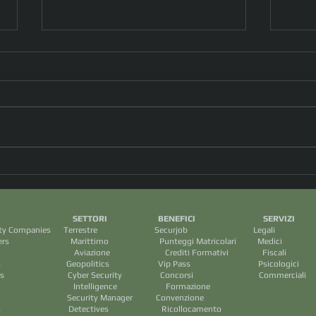
Tra i tanti “talloni d’Achille”
Drone
dell’IA l’inaspettata Cultura, sotto
spiag
forma poetica...è il meccanismo
comm
I SETTORI BENEFICI SERVIZ
sottointeso che ci illumina !
ecurity Companies Terrestre Securjob Legali
(dott.ssa Daniela Bellomi)
arittimo Punteggi Matricolari Medic
rediti Formativi Fiscal
tary Groups Geopolitics Vip Pass Psicologic
 Cyber Security Concorsi Commercial
ence Formazione
ps Security Manager Convenzione
 Detectives Ricollocamento