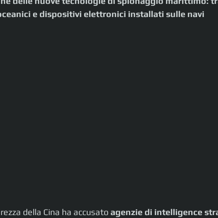
ne delle nuove tecnologie di spionaggio marittimo: tra
eanici e dispositivi elettronici installati sulle navi
curezza della Cina ha accusato 
agenzie di intelligence str