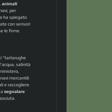
 
animali 
navi, per 
ro ha spiegato 
ate con sensori 
e le firme 
ti "tartarughe 
'acqua, salinità 
ministero, 
navi mercantili 
li e raccogliere 
 a 
segnalare 
nosciuta.