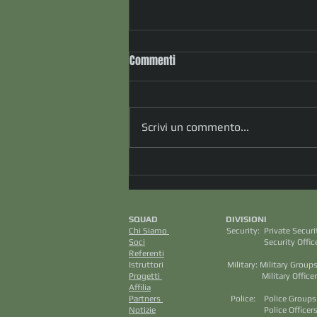
Commenti
Scrivi un commento...
" Oltre la procedura: cosa
accade quando la realtà supera
ogni piano di sicurezza" (dott.
SQUAD DIVISION
Francesco Salmeri)
Chi Siamo
Security: Private S
Soci
Security Officers M
Referenti
Aviazione C
Istruttori Military: Mili
Progetti
Military Officers
Affilia
Intellig
Partners
Police: Police Grou
Notizie
Police Officers