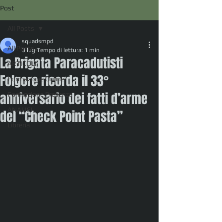
Post
All Posts
squadsmpd
All Posts
3 lug
Tempo di lettura: 1 min
La Brigata Paracadutisti
ARTICOLI
Folgore ricorda il 33°
Formazione Online
anniversario dei fatti d’arme
Formazione Presenza
ANALISI
del “Check Point Pasta”
Libreria