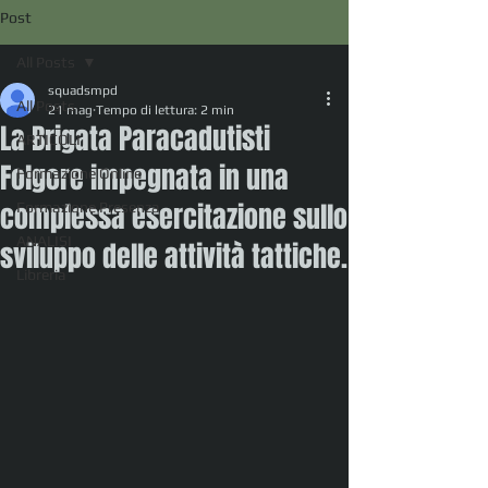
Post
All Posts
squadsmpd
All Posts
21 mag
Tempo di lettura: 2 min
La Brigata Paracadutisti
ARTICOLI
Folgore impegnata in una
Formazione Online
complessa esercitazione sullo
Formazione Presenza
ANALISI
sviluppo delle attività tattiche.
Libreria