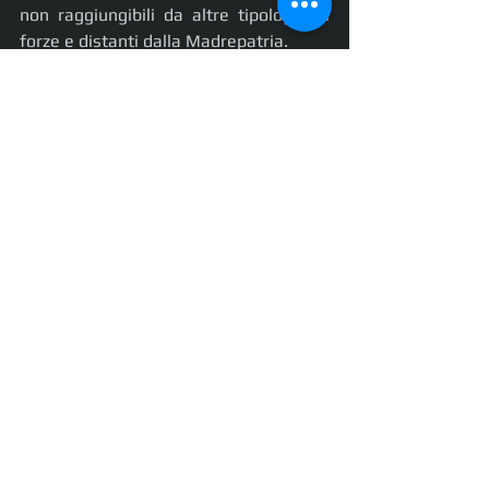
non raggiungibili da altre tipologie di 
forze e distanti dalla Madrepatria.
Il campo di battaglia protagonista dello 
sviluppo tecnologico
Mostra tutti
Post recenti