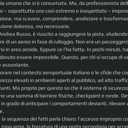
dia umana che si è consumata. Ma, da professionista dell
ico – soprattutto uno così estremo e inaspettato – impone
zione, ma scavare, comprendere, analizzare e trasformar
lezione dolorosa, ma necessaria.
ndrea Russo, è riuscito a raggiungere la pista, eludendo tut
re di un aereo in fase di rullaggio. Non era un passegger
rsi in area airside. Eppure ce l’ha fatta. In pochi minuti, h
dovuto essere impossibile. Questo, per chi si occupa di se
e assordante.
orare nel contesto aeroportuale italiano e le sfide che c
curezza elevati in ambienti aperti al pubblico, ad alto traffic
tanti. Ma proprio per questo so che il sistema di sicurezz
e una somma di barriere fisiche, checkpoint e ronde. De
, in grado di anticipare i comportamenti devianti, rilevare
e.
la sequenza dei fatti parla chiaro: l’accesso improprio con
a zona arrivi, la forzatura di una porta secondaria per acce