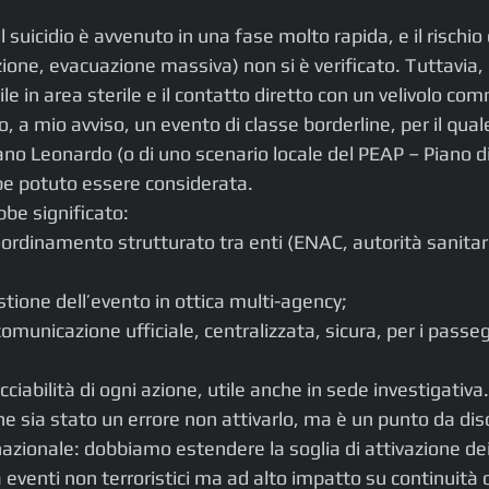
l suicidio è avvenuto in una fase molto rapida, e il rischio 
one, evacuazione massiva) non si è verificato. Tuttavia, 
vile in area sterile e il contatto diretto con un velivolo co
 a mio avviso, un evento di classe borderline, per il quale
iano Leonardo (o di uno scenario locale del PEAP – Piano 
e potuto essere considerata.
bbe significato:
      un coordinamento strutturato tra enti (ENAC, autorità sanit
    la gestione dell’evento in ottica multi-agency;
     una comunicazione ufficiale, centralizzata, sicura, per i pass
    la tracciabilità di ogni azione, utile anche in sede investigativa.
e sia stato un errore non attivarlo, ma è un punto da dis
nazionale: dobbiamo estendere la soglia di attivazione dei
eventi non terroristici ma ad alto impatto su continuità 