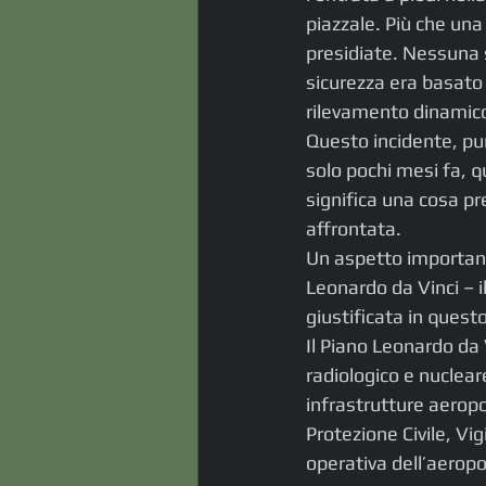
piazzale. Più che una
presidiate. Nessuna s
sicurezza era basato 
rilevamento dinamico
Questo incidente, pur
solo pochi mesi fa, 
significa una cosa pr
affrontata.
Un aspetto important
Leonardo da Vinci – 
giustificata in quest
Il Piano Leonardo da 
radiologico e nucleare
infrastrutture aeropor
Protezione Civile, Vig
operativa dell’aerop