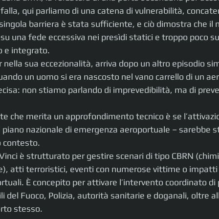
 falla, qui parliamo di una catena di vulnerabilità, concat
ingola barriera è stata sufficiente, e ciò dimostra che il 
su una fede eccessiva nei presìdi statici e troppo poco sul
 e integrato.
 nella sua eccezionalità, arriva dopo un altro episodio si
quando un uomo si era nascosto nel vano carrello di un ae
ecisa: non stiamo parlando di imprevedibilità, ma di preved
e che merita un approfondimento tecnico è se l’attivazio
il piano nazionale di emergenza aeroportuale – sarebbe s
o contesto.
Vinci è strutturato per gestire scenari di tipo CBRN (chimic
), atti terroristici, eventi con numerose vittime o impatti 
tuali. È concepito per attivare l’intervento coordinato di 
ili del Fuoco, Polizia, autorità sanitarie e doganali, oltre a
orto stesso.