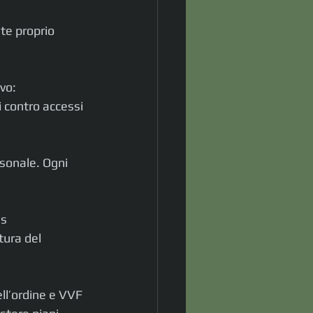
te proprio 
vo: 
i contro accessi 
rsonale. Ogni 
s 
tura del 
ll’ordine e VVF 