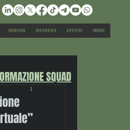
Servizi
Benefici
Eventi
More
FORMAZIONE SQUAD
zione
rtuale”