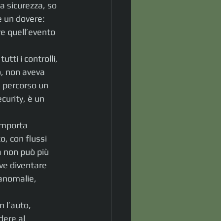
a sicurezza, so 
 un dovere: 
e quell’evento 
ti i controlli, 
o, non aveva 
a percorso un 
curity, è un 
omporta 
o, con flussi 
a non può più 
ve diventare 
 anomalie, 
 l’auto, 
dere al 