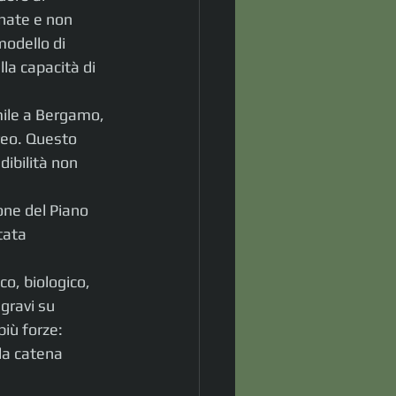
enate e non 
modello di 
la capacità di 
mile a Bergamo, 
reo. Questo 
ibilità non 
ne del Piano 
tata 
o, biologico, 
gravi su 
più forze: 
lla catena 