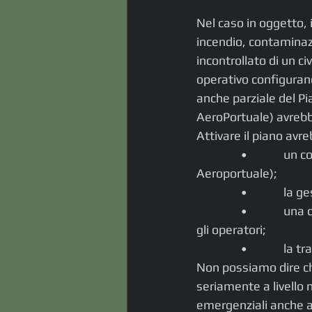
Nel caso in oggetto, i
incendio, contaminazi
incontrollato di un ci
operativo configurano,
anche parziale del P
AeroPortuale) avrebb
Attivare il piano avre
                •       
Aeroportuale);
                •         
                •        
gli operatori;
                •         
Non possiamo dire ch
seriamente a livello 
emergenziali anche a 