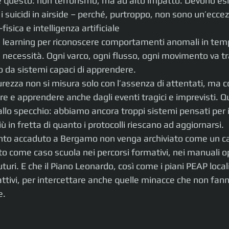
e questo: non terrorismo, ma ad alto impatto. Devono esi
 i suicidi in airside – perché, purtroppo, non sono un’ecce
fisica e intelligenza artificiale
e learning per riconoscere comportamenti anomali in temp
 necessità. Ogni varco, ogni flusso, ogni movimento va tr
o da sistemi capaci di apprendere.
curezza non si misura solo con l’assenza di attentati, ma c
re e apprendere anche dagli eventi tragici e imprevisti. Q
llo specchio: abbiamo ancora troppi sistemi pensati per i
in fretta di quanto i protocolli riescano ad aggiornarsi.
anto accaduto a Bergamo non venga archiviato come un ca
o come caso scuola nei percorsi formativi, nei manuali ope
uri. E che il Piano Leonardo, così come i piani PEAP locali, 
 reattivi, per intercettare anche quelle minacce che non fa
e.