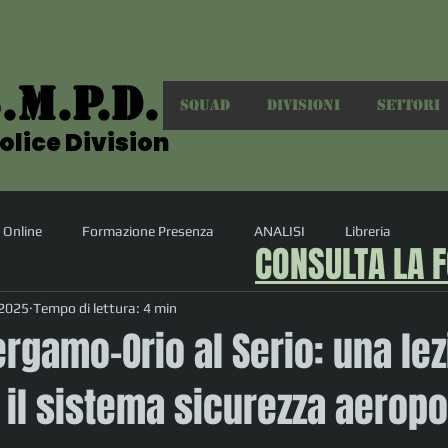
Accedi
.M.P.D.
.M.P.D.
SQUAD
DIVISIONI
SETTORI
olice Division
olice Division
 Online
Formazione Presenza
ANALISI
Libreria
CONSULTA LA 
 2025
Tempo di lettura: 4 min
ergamo-Orio al Serio: una le
il sistema sicurezza aeropo