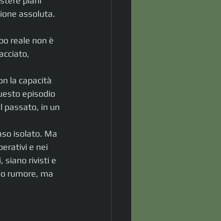
stere piani 
zione assoluta.
o reale non è 
acciato, 
on la capacità 
uesto episodio 
l passato, in un 
so isolato. Ma 
rativi e nei 
siano rivisti e 
nno rumore, ma 