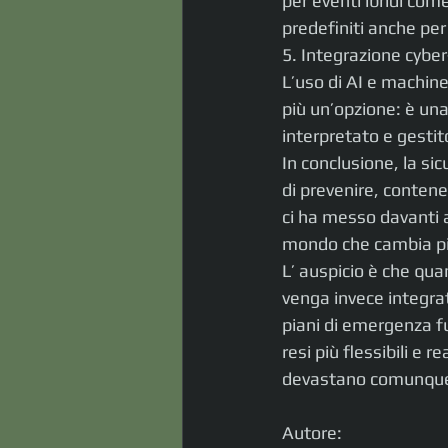
per eventi ibridi com
predefiniti anche per
5. Integrazione cyber-
L’uso di AI e machin
più un’opzione: è una
interpretato e gestit
In conclusione, la si
di prevenire, contene
ci ha messo davanti a
mondo che cambia più 
L’ auspicio è che qu
venga invece integrat
piani di emergenza fut
resi più flessibili e
devastano comunqu
Autore: