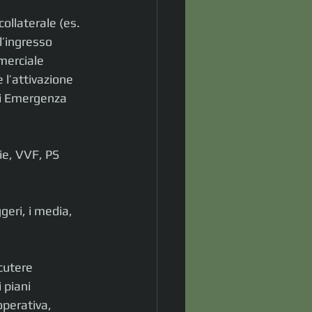
collaterale (es. 
l’ingresso 
mmerciale 
 l’attivazione 
di Emergenza 
arie, VVF, PS 
eggeri, i media, 
cutere 
 piani 
operativa, 