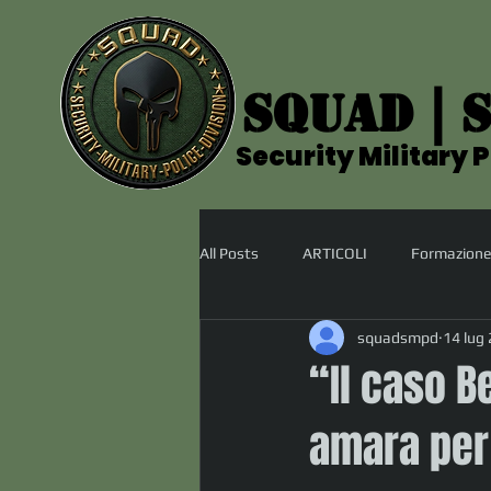
SQUAD | S
SQUAD | S
Security Military P
Security Military P
All Posts
ARTICOLI
Formazione
squadsmpd
14 lug
“Il caso B
amara per 