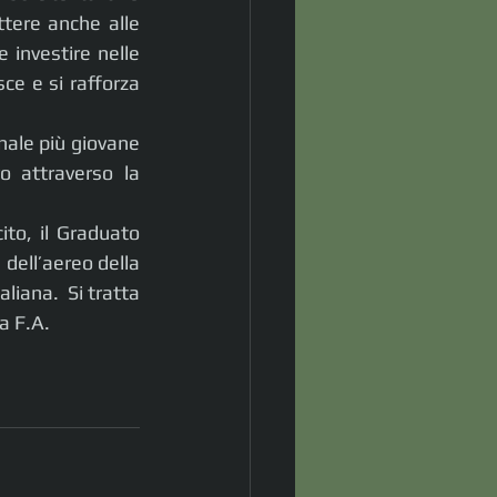
ttere anche alle 
investire nelle 
ce e si rafforza 
nale più giovane 
o attraverso la 
to, il Graduato 
dell’aereo della 
liana.  Si tratta 
a F.A. 