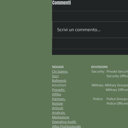
Commenti
Scrivi un commento...
Tra i tanti “talloni d’Achille”
dell’IA l’inaspettata Cultura, sotto
forma poetica...è il meccanismo
SQUAD DIVISION
sottointeso che ci illumina !
Chi Siamo
Security: Private S
(dott.ssa Daniela Bellomi)
Soci
Security Officers M
Referenti
Aviazione C
Istruttori Military: Mili
Progetti
Military Officers
Affilia
Intellig
Partners
Police: Police Grou
Notizie
Police Officers
Articoli
Cri
Analysis
Saf
Mediazione
Securit
Operative Audit
Cino
Albo Professionale
K9 Ci