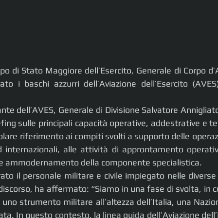
po di Stato Maggiore dell’Esercito, Generale di Corpo d
ato i baschi azzurri dell’Aviazione dell’Esercito (AVES
te dell’AVES, Generale di Divisione Salvatore Annigliato,
efing sulle principali capacità operative, addestrative e te
olare riferimento ai compiti svolti a supporto delle operazi
d internazionali, alle attività di approntamento operativ
o e ammodernamento della componente specialistica. 
ato il personale militare e civile impiegato nelle diverse a
scorso, ha affermato: “Siamo in una fase di svolta, in cui
 uno strumento militare all’altezza dell’Italia, una Nazio
ta. In questo contesto, la linea guida dell’Aviazione dell’E