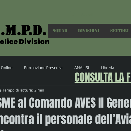
Accedi
.M.P.D.
.M.P.D.
SQUAD
DIVISIONI
SETTORI
olice Division
olice Division
 Online
Formazione Presenza
ANALISI
Libreria
CONSULTA LA 
g
Tempo di lettura: 2 min
 SME al Comando AVES Il Gene
ncontra il personale dell’Av