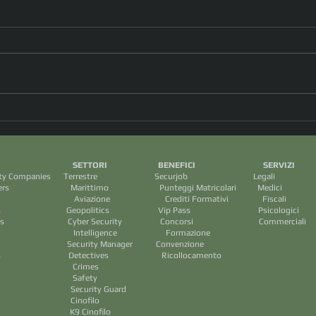
Drone ucraino fa strage in
Ragaz
spiaggia. E Kiev blocca il
Malta
commercio russo
da 70
I SETTORI BENEFICI SERVIZ
mangi
ecurity Companies Terrestre Securjob Legali
le ma
arittimo Punteggi Matricolari Medic
rediti Formativi Fiscal
tary Groups Geopolitics Vip Pass Psicologic
 Cyber Security Concorsi Commercial
ence Formazione
ps Security Manager Convenzione
 Detectives Ricollocamento
mes
ety
y Guard
filo
nofilo