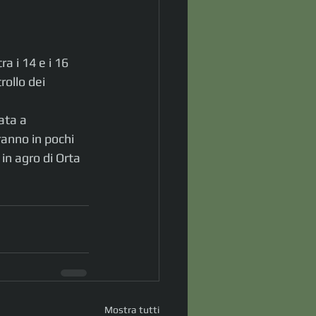
a i 14 e i 16 
ollo dei 
ata a 
ranno in pochi 
in agro di Orta 
Mostra tutti