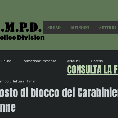
Accedi
.M.P.D.
.M.P.D.
SQUAD
DIVISIONI
SETTORI
olice Division
olice Division
 Online
Formazione Presenza
ANALISI
Libreria
CONSULTA LA 
empo di lettura: 1 min
osto di blocco dei Carabinie
enne