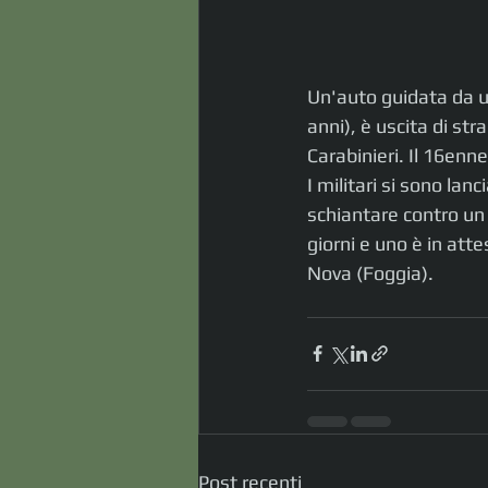
Un'auto guidata da un
anni), è uscita di st
Carabinieri. Il 16enne
I militari si sono lan
schiantare contro un g
giorni e uno è in atte
Nova (Foggia).
Post recenti