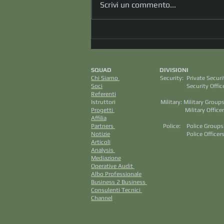
Scrivi un commento...
Dall'evento alla comprensione. Il
primo passo per decidere bene.
(dott. Massimo Spataro)
SQUAD DIVISION
Chi Siamo
Security: Private S
Soci
Security Officers M
Referenti
Aviazione C
Istruttori Military: Mili
Progetti
Military Officers
Affilia
Intellig
Partners
Police: Police Grou
Notizie
Police Officers
Articoli
Cri
Analysis
Saf
Mediazione
Securit
Operative Audit
Cino
Albo Professionale
K9 Ci
Business 2 Business
Tact
Consulenti Tecnici ​
Channel