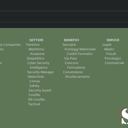
" Oltre la procedura: cosa
Tra i 
accade quando la realtà supera
dell’I
ogni piano di sicurezza" (dott.
forma
I SETTORI BENEFICI SERVIZ
Francesco Salmeri)
sotto
ecurity Companies Terrestre Securjob Legali
(dott
arittimo Punteggi Matricolari Medic
rediti Formativi Fiscal
tary Groups Geopolitics Vip Pass Psicologic
 Cyber Security Concorsi Commercial
ence Formazione
ps Security Manager Convenzione
 Detectives Ricollocamento
mes
ety
y Guard
filo
nofilo
ical