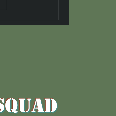
tanti “talloni d’Achille”
A l’inaspettata Cultura, sotto
 poetica...è il meccanismo
I
inteso che ci illumina !
.ssa Daniela Bellomi)
i
i
i
i
SQUAD