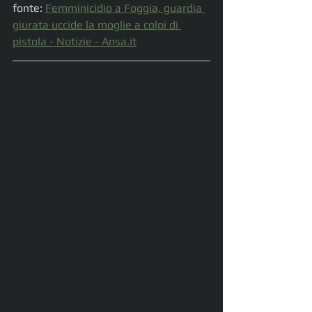
fonte: 
Femminicidio a Foggia, guardia 
giurata uccide la moglie a colpi di 
pistola - Notizie - 
Ansa.it