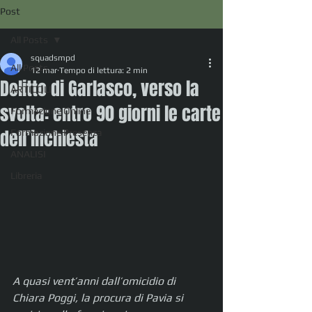
Post
All Posts
squadsmpd
All Posts
12 mar
Tempo di lettura: 2 min
Delitto di Garlasco, verso la
ARTICOLI
svolta: entro 90 giorni le carte
Formazione Online
dell’inchiesta
Formazione Presenza
ANALISI
Libreria
A quasi vent’anni dall’omicidio di 
Chiara Poggi, la procura di Pavia si 