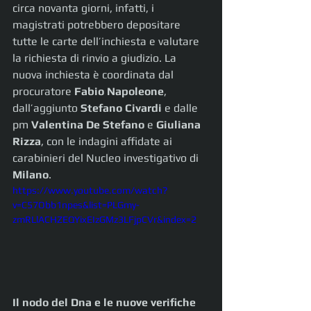
circa novanta giorni, infatti, i 
magistrati potrebbero depositare 
tutte le carte dell’inchiesta e valutare 
la richiesta di rinvio a giudizio. La 
nuova inchiesta è coordinata dal 
procuratore 
Fabio Napoleone
, 
dall’aggiunto 
Stefano Civardi
 e dalle 
pm 
Valentina De Stefano
 e 
Giuliana 
Rizza
, con le indagini affidate ai 
carabinieri del Nucleo investigativo di 
Milano
.
https://www.youtube.com/watch?
v=C57Obb1npes&list=PLGmy-
zmRLlACHZEQYixEIzGMz3LFjpCVr&index=2
Il nodo del Dna e le nuove verifiche