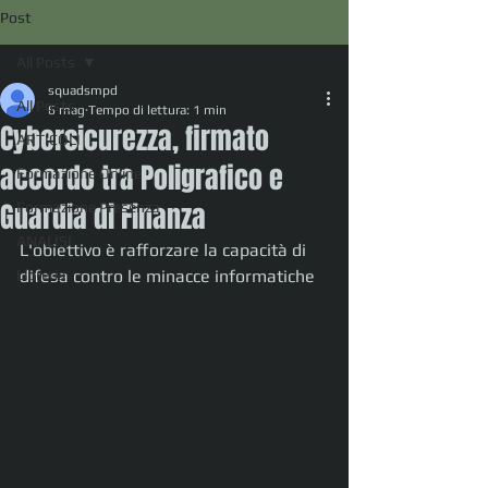
Post
All Posts
squadsmpd
All Posts
6 mag
Tempo di lettura: 1 min
Cybersicurezza, firmato
ARTICOLI
accordo tra Poligrafico e
Formazione Online
Guardia di Finanza
Formazione Presenza
ANALISI
L'obiettivo è rafforzare la capacità di 
Libreria
difesa contro le minacce informatiche