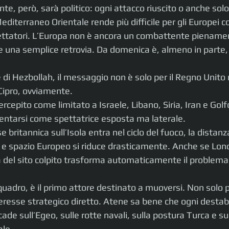
nte, però, sarà politico: ogni attacco riuscito o anche sol
Mediterraneo Orientale rende più difficile per gli Europei c
ttatori. L’Europa non è ancora un combattente pienamen
 una semplice retrovia. Da domenica è, almeno in parte,
 di Hezbollah, il messaggio non è solo per il Regno Unito
Cipro, ovviamente.
percepito come limitato a Israele, Libano, Siria, Iran e Golf
entarsi come spettatrice esposta ma laterale.
ritannica sull’Isola entra nel ciclo del fuoco, la distanza
 e spazio Europeo si riduce drasticamente. Anche se Lond
a del sito colpito trasforma automaticamente il problema
quadro, è il primo attore destinato a muoversi. Non solo p
eresse strategico diretto. Atene sa bene che ogni destabi
ade sull’Egeo, sulle rotte navali, sulla postura Turca e sugl
ale.