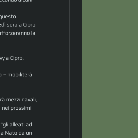
 questo 
dì sera a Cipro 
afforzeranno la 
y a Cipro, 
 – mobiliterà 
rà mezzi navali, 
 nei prossimi 
gli alleati ad 
lla Nato da un 