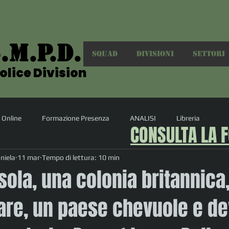
Accedi
.M.P.D.
.M.P.D.
SQUAD
DIVISIONI
SETTORI
olice Division
olice Division
 Online
Formazione Presenza
ANALISI
Libreria
CONSULTA LA 
niela
11 mar
Tempo di lettura: 10 min
isola, una colonia britannica
tare, un paese chevuole e d