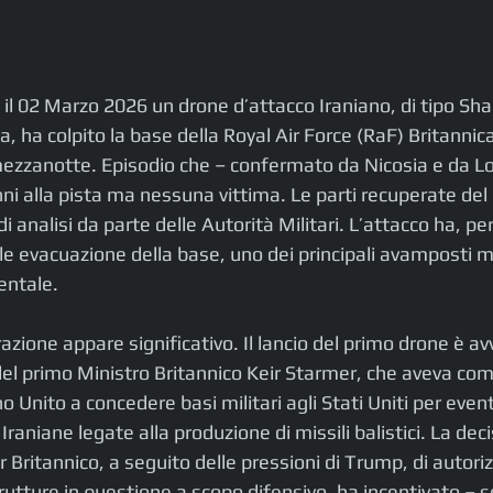
e il 02 Marzo 2026 un drone d’attacco Iraniano, di tipo Sha
, ha colpito la base della Royal Air Force (RaF) Britannica 
mezzanotte. Episodio che – confermato da Nicosia e da Lo
nni alla pista ma nessuna vittima. Le parti recuperate del
 analisi da parte delle Autorità Militari. L’attacco ha, per
e evacuazione della base, uno dei principali avamposti mili
entale.
azione appare significativo. Il lancio del primo drone è a
del primo Ministro Britannico Keir Starmer, che aveva com
o Unito a concedere basi militari agli Stati Uniti per even
Iraniane legate alla produzione di missili balistici. La dec
Britannico, a seguito delle pressioni di Trump, di autorizz
strutture in questione a scopo difensivo, ha incentivato – 