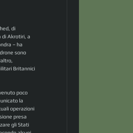
hed, di 
di Akrotiri, a 
ndra – ha 
 drone sono 
altro, 
tari Britannici 
vvenuto poco 
unicato la 
tuali operazioni 
isione presa 
are gli Stati 
secondo alcuni 