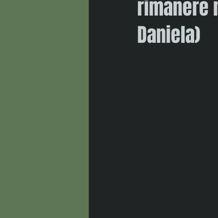
rimanere n
Daniela)