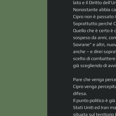
lato e il Diritto dell
Nonostante abbia caus
Cipro non è passato 
Soprattutto perché Ci
Quello che è certo è ch
sospeso da anni, come
Sovrane” e altri, nuo
anche – e direi sopra
scelto di combattere 
già scegliendo di avvi
Pare che venga percep
Cipro venga percepita
difesa.
Il punto politico è già
Stati Uniti ed Iran m
situata sul territorio