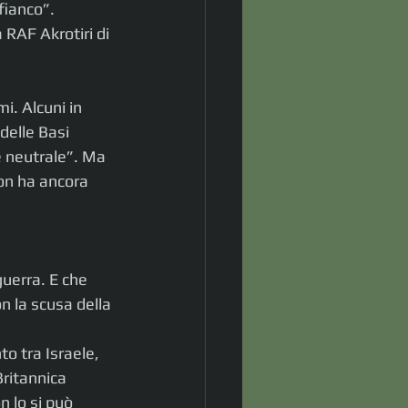
 fianco”.
 RAF Akrotiri di 
mi. Alcuni in 
delle Basi 
e neutrale”. Ma 
on ha ancora 
uerra. E che 
n la scusa della 
to tra Israele, 
Britannica 
n lo si può 