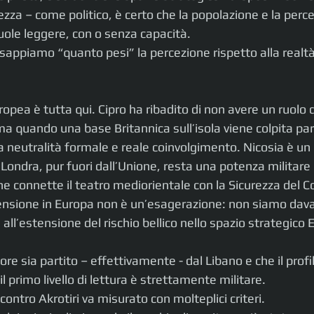
zza – come politico, è certo che la popolazione e la perc
 vuole leggere, con o senza capacità.
 sappiamo “quanto pesi” la percezione rispetto alla realtà 
opea è tutta qui. Cipro ha ribadito di non avere un ruolo d
a quando una base Britannica sull’isola viene colpita pa
tra neutralità formale e reale coinvolgimento. Nicosia è un
Londra, pur fuori dall’Unione, resta una potenza militare
he connette il teatro mediorientale con la Sicurezza del C
 tensione in Europa non è un’esagerazione: non siamo dava
all’estensione del rischio bellico nello spazio strategico
ttore sia partito – effettivamente - dal Libano e che il profi
l primo livello di lettura è strettamente militare.
contro Akrotiri va misurato con molteplici criteri.