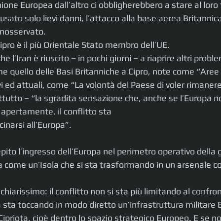
’Unione Europea dall’altro ci obbligherebbero a stare al loro
ato solo lievi danni, l’attacco alla base aerea Britannica
inosservato.
pro è il più Orientale Stato membro dell’UE.
e l’Iran è riuscito – in pochi giorni – a riaprire altri proble
 quello delle Basi Britanniche a Cipro, note come “Aree 
vi ed attuali, come “La volontà del Paese di voler rimaner
ttutto – “la sgradita sensazione che, anche se l’Europa n
apertamente, il conflitto sta
cinarsi all’Europa”.
ito l’ingresso dell’Europa nel perimetro operativo della g
 come un’Isola che si sta trasformando in un arsenale co
 chiarissimo: il conflitto non si sta più limitando al confron
a sta toccando in modo diretto un’infrastruttura militare 
 Cipriota, cioè dentro lo spazio strategico Europeo. E se no