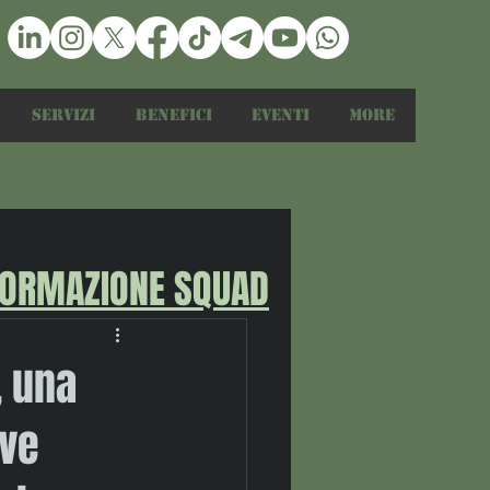
Servizi
Benefici
Eventi
More
FORMAZIONE SQUAD
, una
eve