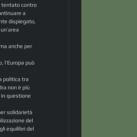
o tentato contro 
ontinuare a 
te dispiegato, 
 un’area 
 ma anche per 
o, l’Europa può 
 politica tra 
ra non è più 
 in questione 
er solidarietà 
lizzazione del 
i equilibri del 