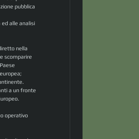
ezione pubblica 
ed alle analisi 
iretto nella 
re scomparire 
 Paese 
 europea; 
ontinente. 
nti a un fronte 
 Europeo.
lo operativo 