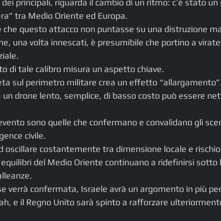
 dei principali, riguarda il cambio di un ritmo: c’è stato un 
era” tra Medio Oriente ed Europa.
te che questo attacco non puntasse su una distruzione ma
i che, una volta innescati, è presumibile che portino a virate
ziale.
to di tale calibro misura un aspetto chiave.
ta sul perimetro militare crea un effetto “allargamento”
a un drone lento, semplice, di basso costo può essere n
evento sono quelle che confermano e convalidano gli scenar
gence civile.
 oscillare costantemente tra dimensione locale e rischio 
equilibri del Medio Oriente continuano a ridefinirsi sotto 
alleanze.
e verrà confermata, Israele avrà un argomento in più per 
h, e il Regno Unito sarà spinto a rafforzare ulteriormente