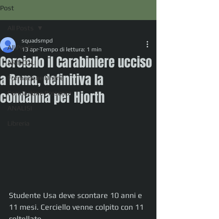
Post
All Posts
squadsmpd
All Posts
13 apr
Tempo di lettura: 1 min
Cerciello il Carabiniere ucciso
ARTICOLI
a Roma, definitiva la
Formazione Online
condanna per Hjorth
Formazione Presenza
ANALISI
Libreria
Studente Usa deve scontare 10 anni e 
11 mesi. Cerciello venne colpito con 11 
coltellate