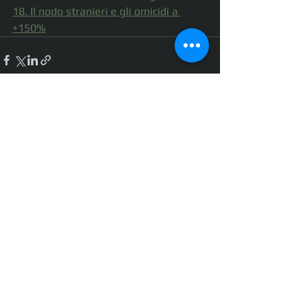
18. Il nodo stranieri e gli omicidi a 
+150%
Mostra tutti
Post recenti