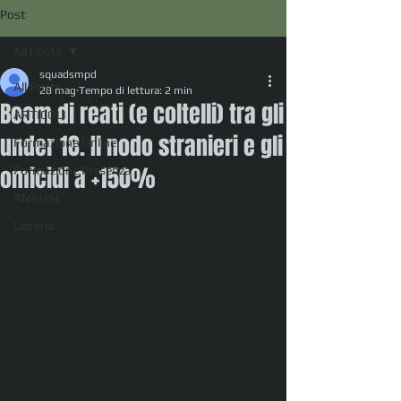
Post
All Posts
squadsmpd
All Posts
28 mag
Tempo di lettura: 2 min
Boom di reati (e coltelli) tra gli
ARTICOLI
under 18. Il nodo stranieri e gli
Formazione Online
omicidi a +150%
Formazione Presenza
ANALISI
Libreria