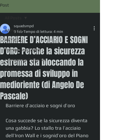
Post
All Posts
squadsmpd
All Posts
9 feb
Tempo di lettura: 4 min
BARRIERE D’ACCIARIO E SOGNI
ARTICOLI
D’ORO: Perche la sicurezza
Formazione Online
estrema sta bloccando la
Formazione Presenza
ANALISI
promessa di sviluppo in
Libreria
medioriente (di Angelo De
Pascale)
Barriere d’acciaio e sogni d’oro
Cosa succede se la sicurezza diventa 
una gabbia? Lo stallo tra l’acciaio 
dell’Iron Wall e i sognid’oro del Piano 