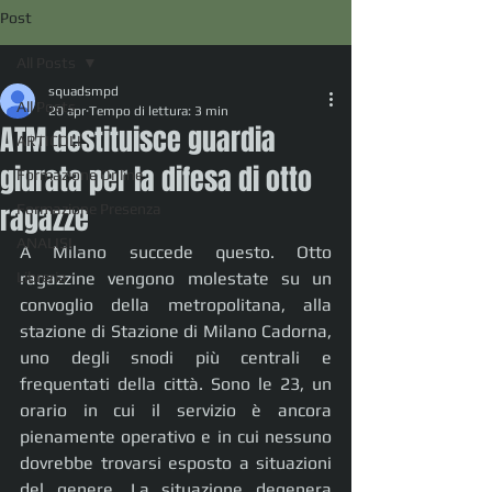
Post
All Posts
squadsmpd
All Posts
20 apr
Tempo di lettura: 3 min
ATM destituisce guardia
ARTICOLI
giurata per la difesa di otto
Formazione Online
ragazze
Formazione Presenza
ANALISI
A Milano succede questo. Otto 
Libreria
ragazzine vengono molestate su un 
convoglio della metropolitana, alla 
stazione di Stazione di Milano Cadorna, 
uno degli snodi più centrali e 
frequentati della città. Sono le 23, un 
orario in cui il servizio è ancora 
pienamente operativo e in cui nessuno 
dovrebbe trovarsi esposto a situazioni 
del genere. La situazione degenera 