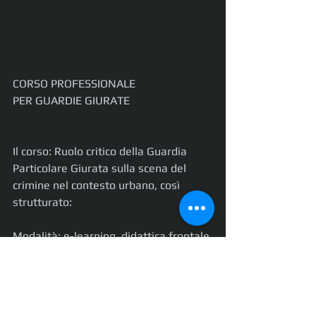
CORSO PROFESSIONALE
PER GUARDIE GIURATE
Il corso: Ruolo critico della Guardia 
Particolare Giurata sulla scena del 
crimine nel contesto urbano, così 
strutturato:
Modalità: e-learning, didattica frontale 
con docente, materiale visivo, sul 
canale meet della SQUAD;
Durata: la durata complessiva è di 4 
ore totali svolta di pomeriggio 14:00 / 