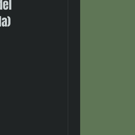
del
la)