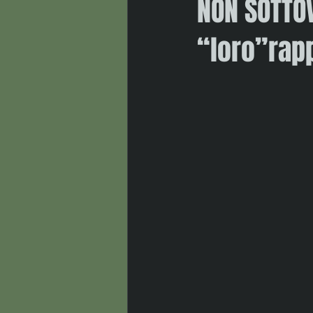
NON SOTTOV
“loro”rapp