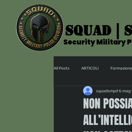
SQUAD | S
SQUAD | S
Security Military P
Security Military P
All Posts
ARTICOLI
Formazione
squadsmpd
6 mag
NON POSSI
ALL’INTELL