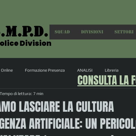
Accedi
.M.P.D.
.M.P.D.
SQUAD
DIVISIONI
SETTORI
olice Division
olice Division
 Online
Formazione Presenza
ANALISI
Libreria
CONSULTA LA 
Tempo di lettura: 7 min
AMO LASCIARE LA CULTURA
IGENZA ARTIFICIALE: UN PERICO