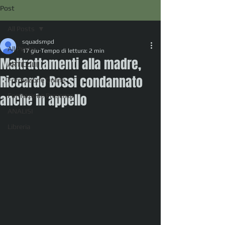
Post
All Posts
squadsmpd
All Posts
17 giu
Tempo di lettura: 2 min
Maltrattamenti alla madre,
ARTICOLI
Riccardo Bossi condannato
Formazione Online
anche in appello
Formazione Presenza
ANALISI
Libreria