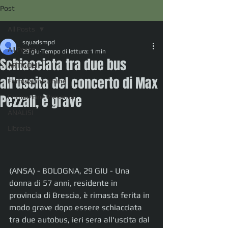
Post
All Posts
squadsmpd
All Posts
29 giu
Tempo di lettura: 1 min
Schiacciata tra due bus
ARTICOLI
all'uscita del concerto di Max
Formazione Online
Pezzali, è grave
Formazione Presenza
ANALISI
Libreria
(ANSA) - BOLOGNA, 29 GIU - Una 
donna di 57 anni, residente in 
provincia di Brescia, è rimasta ferita in 
modo grave dopo essere schiacciata 
tra due autobus, ieri sera all'uscita dal 