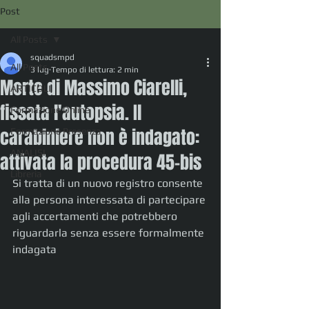
Post
All Posts
squadsmpd
All Posts
3 lug
Tempo di lettura: 2 min
Morte di Massimo Ciarelli,
ARTICOLI
fissata l'autopsia. Il
Formazione Online
carabiniere non è indagato:
Formazione Presenza
ANALISI
attivata la procedura 45-bis
Libreria
Si tratta di un nuovo registro consente 
alla persona interessata di partecipare 
agli accertamenti che potrebbero 
riguardarla senza essere formalmente 
indagata