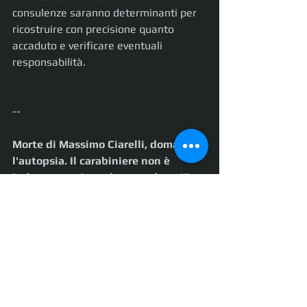
consulenze saranno determinanti per 
ricostruire con precisione quanto 
accaduto e verificare eventuali 
responsabilità.
--
Morte di Massimo Ciarelli, domani 
l'autopsia. Il carabiniere non è 
indagato: attivata la procedura 45-
bis
https://www.ilpescara.it/cronaca/mort
e-ciarelli-autopsia-carabiniere-
45bis.html
© IlPescara