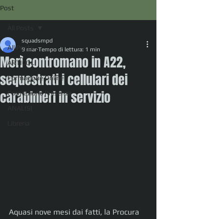
Post
All Posts
squadsmpd
All Posts
9 mar
Tempo di lettura: 1 min
Morì contromano in A22,
ARTICOLI
sequestrati i cellulari dei
Formazione Online
carabinieri in servizio
Formazione Presenza
ANALISI
Libreria
Aquasi nove mesi dai fatti, la Procura 