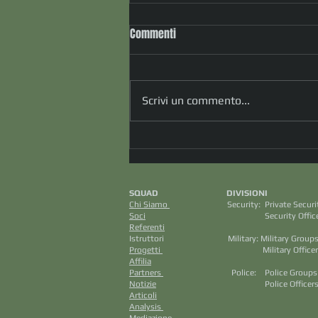
Commenti
Scrivi un commento...
" Oltre la procedura: cosa
accade quando la realtà supera
ogni piano di sicurezza" (dott.
SQUAD DIVISION
Francesco Salmeri)
Chi Siamo
Security: Private S
Soci
Security Officers M
Referenti
Aviazione C
Istruttori Military: Mili
Progetti
Military Officers
Affilia
Intellig
Partners
Police: Police Grou
Notizie
Police Officers
Articoli
Cri
Analysis
Saf