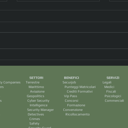
Tra i tanti “talloni d’Achille”
Drone
dell’IA l’inaspettata Cultura, sotto
spiag
forma poetica...è il meccanismo
comm
I SETTORI BENEFICI SERVIZ
sottointeso che ci illumina !
ecurity Companies Terrestre Securjob Legali
(dott.ssa Daniela Bellomi)
arittimo Punteggi Matricolari Medic
rediti Formativi Fiscal
tary Groups Geopolitics Vip Pass Psicologic
 Cyber Security Concorsi Commercial
ence Formazione
ps Security Manager Convenzione
 Detectives Ricollocamento
mes
ety