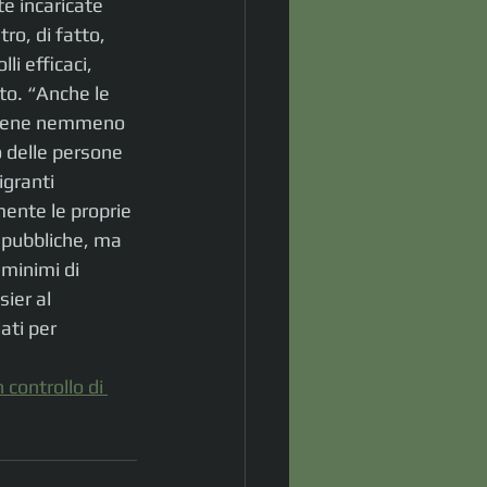
te incaricate 
ro, di fatto, 
i efficaci, 
to. “Anche le 
 viene nemmeno 
 delle persone 
granti 
ente le proprie 
 pubbliche, ma 
 minimi di 
ier al 
ati per 
controllo di 