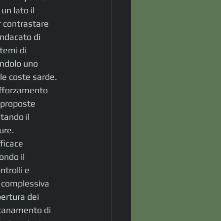
n lato il 
r contrastare 
indacato di 
temi di 
endolo uno 
le coste sarde. 
afforzamento 
e proposte 
tando il 
ure.
ficace 
ndo il 
trolli e 
a complessiva 
ertura dei 
ontanamento di 