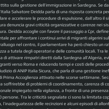
attito sulla gestione dell’immigrazione in Sardegna. Se da u
d’Italia Salvatore Deidda parla di una risposta concreta pe
are e accelerare le procedure di espulsione, dall’altro il s
cura denuncia gravi criticità organizzative e carenze nei sis
tura. Deidda accoglie con favore il passaggio a Cpr, defin
e per affrontare i continui arrivi di migranti algerini sul
alluogo nel centro, il parlamentare ha però chiesto un r
zza a tutela degli operatori e delle comunità locali. Tra l
di attivare rimpatri diretti dalla Sardegna all’Algeria, evi
granti verso Roma e riducendo tempi e costi delle proced
udizio di ANIP Italia Sicura, che parla di una gestione inef
i Prima Accoglienza attivato nelle scorse settimane. Seco
ra soffrirebbe di problemi di coordinamento, carenza di con
sonale impiegato nella vigilanza, a fronte di una presenz
 persone. Tra le criticità segnalate ci sono la limitata cop
a, l’inadeguatezza delle recinzioni e alcuni episodi di all