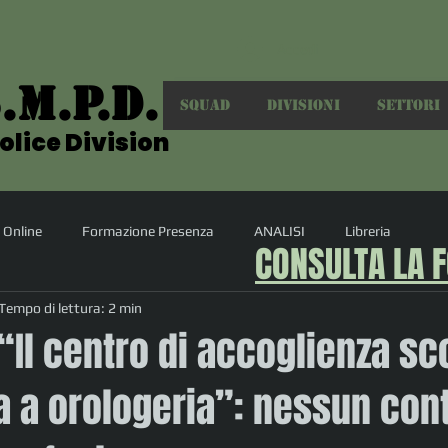
Accedi
.M.P.D.
.M.P.D.
SQUAD
DIVISIONI
SETTORI
olice Division
olice Division
 Online
Formazione Presenza
ANALISI
Libreria
CONSULTA LA 
Tempo di lettura: 2 min
“Il centro di accoglienza sc
 a orologeria”: nessun cont