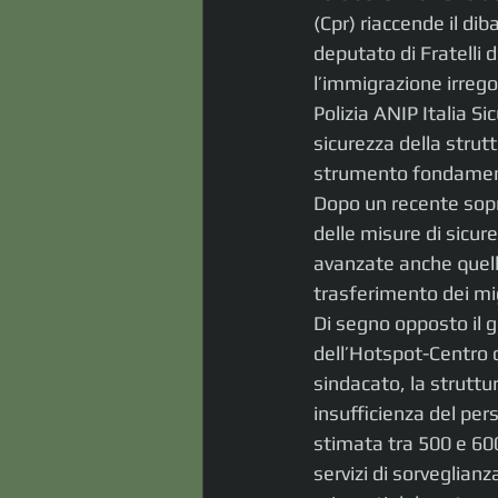
(Cpr) riaccende il dib
deputato di Fratelli 
l’immigrazione irregol
Polizia ANIP Italia Si
sicurezza della strut
strumento fondamental
Dopo un recente sopr
delle misure di sicure
avanzate anche quella 
trasferimento dei mi
Di segno opposto il gi
dell’Hotspot-Centro d
sindacato, la struttu
insufficienza del per
stimata tra 500 e 600
servizi di sorveglianz