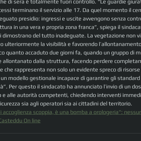
che di sera è totalmente fuori controllo. “Le guardie giura
cessi terminano il servizio alle 17. Da quel momento il cent
eguato presidio: ingressi e uscite avvengono senza controll
tura in una vera e propria zona franca”, spiega il sindaca
 si dimostrano del tutto inadeguate. La vegetazione non
 ulteriormente la visibilità e favorendo l’allontanamento
o quanto accaduto due giorni fa, quando un gruppo di mi
è allontanato dalla struttura, facendo perdere completam
ne che rappresenta non solo un evidente spreco di risorse
i un modello gestionale incapace di garantire gli standard
à”. Per questo il sindacato ha annunciato l’invio di un doss
o e alle autorità competenti, chiedendo interventi immedi
urezza sia agli operatori sia ai cittadini del territorio.
di accoglienza scoppia, è una bomba a orologeria": nessun 
 Casteddu On line