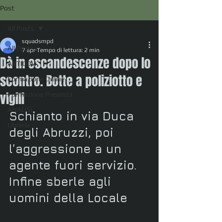
Post
All Posts
squadsmpd
All Posts
7 apr
Tempo di lettura: 2 min
Dà in escandescenze dopo lo
ARTICOLI
scontro. Botte a poliziotto e
Formazione Online
vigili
Formazione Presenza
ANALISI
Schianto in via Duca 
Libreria
degli Abruzzi, poi 
l’aggressione a un 
agente fuori servizio. 
Infine sberle agli 
uomini della Locale