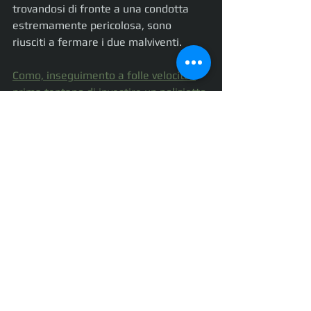
trovandosi di fronte a una condotta 
estremamente pericolosa, sono 
riusciti a fermare i due malviventi.
Como, inseguimento a folle velocità: 
prima tentano di investire un poliziotto 
e poi tentano la fuga nel fiume. 
Arrestati dalla Polizia di Stato di Como 
una coppia di ladri. - Questura di Como 
| Polizia di Stato
Mostra tutti
Post recenti