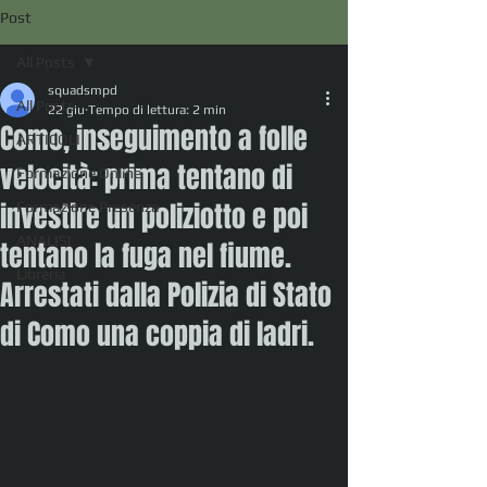
Post
All Posts
squadsmpd
All Posts
22 giu
Tempo di lettura: 2 min
Como, inseguimento a folle
ARTICOLI
velocità: prima tentano di
Formazione Online
investire un poliziotto e poi
Formazione Presenza
ANALISI
tentano la fuga nel fiume.
Libreria
Arrestati dalla Polizia di Stato
di Como una coppia di ladri.