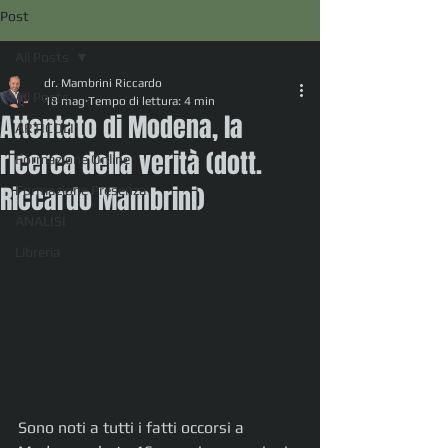
Post
All Posts
dr. Mambrini Riccardo
All Posts
18 mag
Tempo di lettura: 4 min
Attentato di Modena, la
ARTICOLI
ricerca della verità (dott.
Formazione Online
Riccardo Mambrini)
Formazione Presenza
ANALISI
Libreria
Sono noti a tutti i fatti occorsi a 