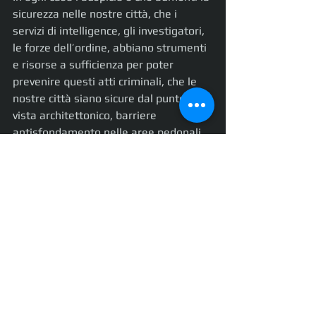
sicurezza nelle nostre città, che i 
servizi di intelligence, gli investigatori, 
le forze dell’ordine, abbiano strumenti 
e risorse a sufficienza per poter 
prevenire questi atti criminali, che le 
nostre città siano sicure dal punto di 
vista architettonico, barriere 
antisfondamento nelle aree pedonali, 
marciapiedi e piste ciclabili protetti.
Abbiamo rivissuto l’incubo a Modena 
degli accadimenti recenti di Lipsia, di 
Liverpool, di Londra, di Barcellona, di 
New York e di Berlino ma soprattutto, 
a molti, è tornata in mente la strage di 
Nizza, per la quale è stata ripensata e 
ridisegnata l’architettura urbana.
Ad oggi dobbiamo considerare l’idea di 
non essere più al sicuro e quindi 